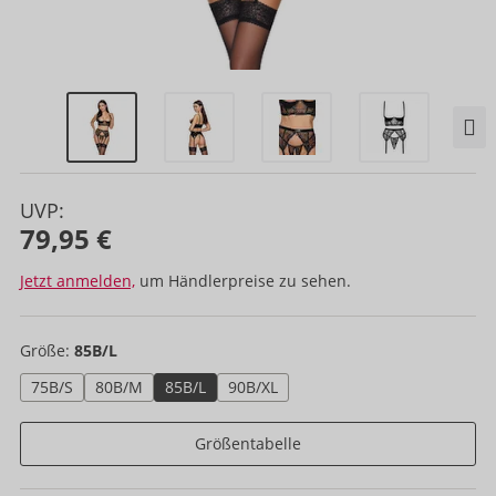
UVP:
79,95 €
Jetzt anmelden,
um Händlerpreise zu sehen.
Größe:
85B/L
75B/S
80B/M
85B/L
90B/XL
Größentabelle