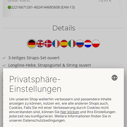
79,95 €
Größe: 90B/XL
22216671261
-
4024144685608 (EAN-13)
Details
Produkttext
3-teiliges Straps-Set ouvert
Longline-Hebe, Strapsgürtel & String ouvert
Edler Wetlook & bestickter Tüll
Mit schillernden Pailletten verziert
Herz-Schmuckanhänger vorne
Leicht gefütterte Cups
Verführerisch busenfrei
Träger & Strapse verstellbar
String einladend offen im Schritt
Weich & elastisch für hohen Tragekomfort