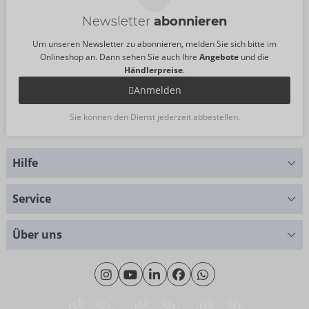
Newsletter
abonnieren
Um unseren Newsletter zu abonnieren, melden Sie sich bitte im
Onlineshop an. Dann sehen Sie auch Ihre
Angebote
und die
Händlerpreise
.
Anmelden
Sie können den Dienst jederzeit abbestellen.
Hilfe
Sie haben Fragen?
Service
Wir helfen Ihnen gern weiter
Größentabellen
+49 (0)461 50 40 308
Über uns
Materialkunde
Montag - Donnerstag: 09:00 - 16:00 Uhr
Wir über uns
Freitag: 09:00 - 15:00 Uhr
Nachhaltigkeit