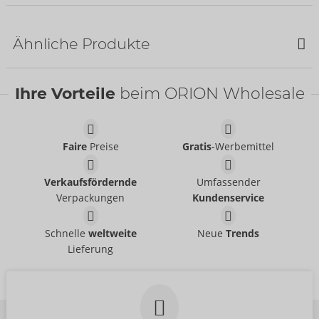
NEU
Ähnliche Produkte
Ihre Vorteile
beim ORION Wholesale
Faire
Preise
Gratis
-Werbemittel
Set
Set
Verkaufsfördernde
Umfassender
Cottelli LINGERIE
Cottelli LINGERIE
- ORION Brand
- ORION Brand
22157723021
22157561021
Verpackungen
Kundenservice
UVP:
54,95 €
UVP:
49,95 €
Set
Set
Schnelle
weltweite
Neue
Trends
Cottelli LINGERIE
Cottelli LINGERIE
- ORION Brand
- ORION Brand
Lieferung
22156401251
22215511251
UVP:
59,95 €
UVP:
79,95 €