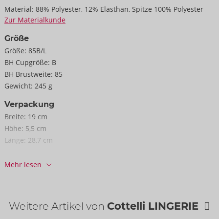
Material:
88% Polyester, 12% Elasthan, Spitze 100% Polyester
Zur Materialkunde
Größe
Größe:
85B/L
BH Cupgröße:
B
BH Brustweite:
85
Gewicht:
245 g
Verpackung
Breite:
19 cm
Höhe:
5,5 cm
Länge:
28,7 cm
Informationen
Mehr lesen
VE / Karton:
29
Art.-Nr.:
22216671251
Barcode:
4024144685592 (EAN-13)
Weitere Artikel von
Cottelli LINGERIE
Zolltarifnummer:
61143000
Herkunftsland:
CN