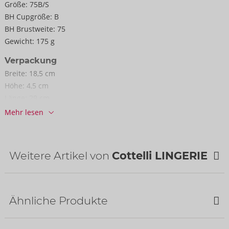
Größe:
75B/S
BH Cupgröße:
B
BH Brustweite:
75
Gewicht:
175 g
Verpackung
Breite:
18,5 cm
Höhe:
4,5 cm
Länge:
29 cm
Mehr lesen
Informationen
VE / Karton:
29
Art.-Nr.:
22213491231
Weitere Artikel von
Cottelli LINGERIE
Barcode:
4024144302864 (EAN-13)
Zolltarifnummer:
62129000
Herkunftsland:
CN
NEU
Verfügbarkeit
Ähnliche Produkte
nächste Lieferung:
48/2026