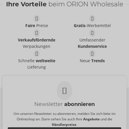
Ihre Vorteile
beim ORION Wholesale
Faire
Preise
Gratis
-Werbemittel
Set
Set
Verkaufsfördernde
Umfassender
Cottelli LINGERIE
Cottelli LINGERIE
- ORION Brand
- ORION Brand
22157723021
22157561021
Verpackungen
Kundenservice
UVP:
54,95 €
UVP:
49,95 €
Set
Set
Schnelle
weltweite
Neue
Trends
Cottelli LINGERIE
Cottelli LINGERIE
- ORION Brand
- ORION Brand
Lieferung
22215511231
22216671231
UVP:
79,95 €
UVP:
79,95 €
Newsletter
abonnieren
Um unseren Newsletter zu abonnieren, melden Sie sich bitte im
Onlineshop an. Dann sehen Sie auch Ihre
Angebote
und die
Händlerpreise
.