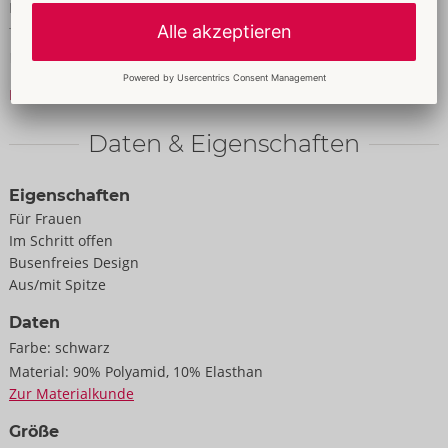
Hakenverschluss im Rücken sind passend verstellbar. Schmaler
Taillen-Strapsgurt mit 6 verstellbaren Strumpfhaltern und
Hakenverschluss hinten. Der kleine Spitzen-String verführt mit
seinem offenem Schritt.
Mehr lesen
90% Polyamid, 10% Elasthan.
Daten & Eigenschaften
Lieferung ohne Strümpfe.
Eigenschaften
Für Frauen
Im Schritt offen
Busenfreies Design
Aus/mit Spitze
Daten
Farbe:
schwarz
Material:
90% Polyamid, 10% Elasthan
Zur Materialkunde
Größe