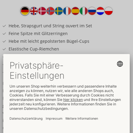
Produkttext
Hebe, Strapsgurt und String ouvert im Set
Feine Spitze mit Glitzerringen
Hebe mit leicht gepolsterten Bügel-Cups
Elastische Cup-Riemchen
String einladend offen im Schritt
Träger und Strapse verstellbar
Weich & elastisch für hohen Tragekomfort
Elegant erotisch mit Glitzerdetails!
Hebe, Strapsgurt und String ouvert vereint im Set von Cottelli
LINGERIE. Alles aus feiner weicher schwarzer Stretch-Spitze
gearbeitet; Hebe und Strapsgurt mit schillernden Glitzerringen
verziert. Die leicht gefütterte Hebe setzt den Busen aufregend
in Szene, der durch elastische Cup-Riemchen und -Bügel schön
umrahmt und gestützt wird. Die Träger und der