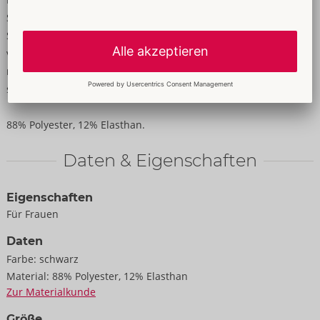
Stretchriemchen und Ring an den Bügel-Cups sowie am
Stringbund. BH mit passend verstellbaren Trägern und
variablem Hakenverschluss im Rücken. Der Riostring verführt
mit offener Front. Das elastische Wetlook-Material schmiegt
sich weich an für besten Tragekomfort.
88% Polyester, 12% Elasthan.
Daten & Eigenschaften
Eigenschaften
Für Frauen
Daten
Farbe:
schwarz
Material:
88% Polyester, 12% Elasthan
Zur Materialkunde
Größe