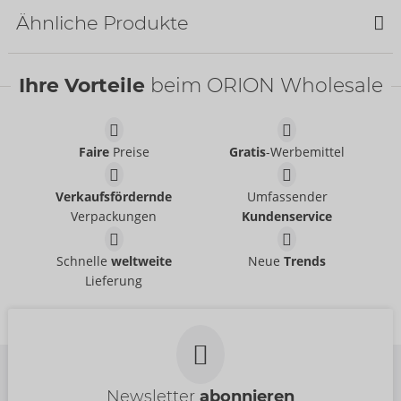
Ähnliche Produkte
Ihre Vorteile
beim ORION Wholesale
Faire
Preise
Gratis
-Werbemittel
Set
Set
Verkaufsfördernde
Umfassender
Cottelli LINGERIE
Cottelli LINGERIE
- ORION Brand
- ORION Brand
22157723021
22216671231
Verpackungen
Kundenservice
UVP:
54,95 €
UVP:
79,95 €
Set
Schnelle
weltweite
Neue
Trends
Set
Abierta Fina
- ORION Brand
Lieferung
Cottelli LINGERIE
- ORION Brand
22157801051
22157481051
UVP:
89,95 €
UVP:
49,95 €
Newsletter
abonnieren