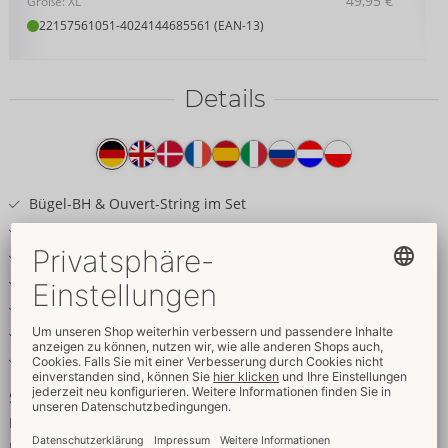
49,95 €
Größe: XL
22157561051
-
4024144685561 (EAN-13)
Details
Produkttext
Bügel-BH & Ouvert-String im Set
Schwarzer glänzender Wetlook
Stylische Stretch-Riemchen & Ringe
Träger verstellbar
Extravagante Bügel-Cups
Einladend offene String-Front
Elastisch & weich für hohen Tragekomfort
Stylischer Glanz-Look mit Komfort!
Extravaganter Bügel-BH und Ouvert-String im Set von Cottelli
LINGERIE. Cooler schwarzer Wetlook mit trendigen