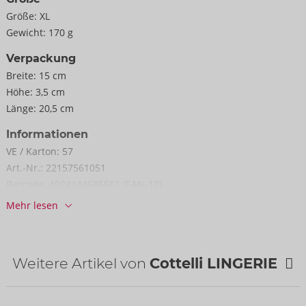
Größe:
XL
Gewicht:
170 g
Verpackung
Breite:
15 cm
Höhe:
3,5 cm
Länge:
20,5 cm
Informationen
VE / Karton:
57
Art.-Nr.:
22157561051
Barcode:
4024144685561 (EAN-13)
Zolltarifnummer:
62121010
Mehr lesen
Herkunftsland:
CN
Weitere Artikel von
Cottelli LINGERIE
NEU