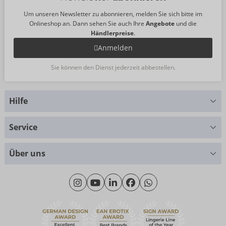
Um unseren Newsletter zu abonnieren, melden Sie sich bitte im
Onlineshop an. Dann sehen Sie auch Ihre
Angebote
und die
Händlerpreise
.
Anmelden
Sie können den Dienst jederzeit abbestellen.
Hilfe
Sie haben Fragen?
Service
Wir helfen Ihnen gern weiter
Größentabellen
+49 (0)461 50 40 308
Über uns
Materialkunde
Montag - Donnerstag: 09:00 - 16:00 Uhr
Wir über uns
Freitag: 09:00 - 15:00 Uhr
Nachhaltigkeit
eroFame
Kontakt