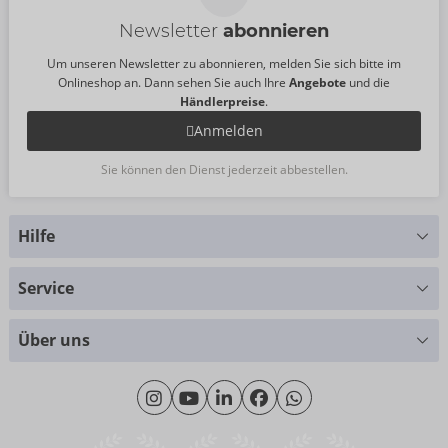
Newsletter
abonnieren
Um unseren Newsletter zu abonnieren, melden Sie sich bitte im
Onlineshop an. Dann sehen Sie auch Ihre
Angebote
und die
Händlerpreise
.
Anmelden
Sie können den Dienst jederzeit abbestellen.
Hilfe
Sie haben Fragen?
Service
Wir helfen Ihnen gern weiter
Größentabellen
+49 (0)461 50 40 308
Über uns
Materialkunde
Montag - Donnerstag: 09:00 - 16:00 Uhr
Wir über uns
Freitag: 09:00 - 15:00 Uhr
Nachhaltigkeit