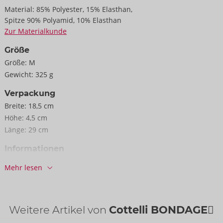
Material:
85% Polyester, 15% Elasthan,
Spitze 90% Polyamid, 10% Elasthan
Zur Materialkunde
Größe
Größe:
M
Gewicht:
325 g
Verpackung
Breite:
18,5 cm
Höhe:
4,5 cm
Länge:
29 cm
Informationen
VE / Karton:
29
Mehr lesen
Art.-Nr.:
22141993031
Barcode:
4024144197552 (EAN-13)
Zolltarifnummer:
62121010
Weitere Artikel von
Cottelli BONDAGE
Herkunftsland:
CN