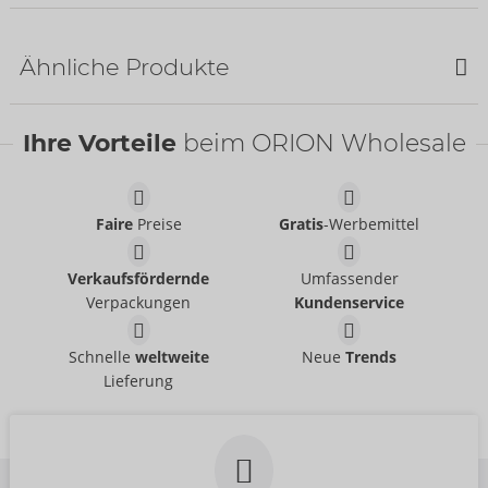
Bestseller
Bestseller
Ähnliche Produkte
Bestseller
Ihre Vorteile
beim ORION Wholesale
Faire
Preise
Gratis
-Werbemittel
Set
Set
Verkaufsfördernde
Umfassender
Cottelli BONDAGE
Cottelli BONDAGE
- ORION Brand
- ORION Brand
26451491021
22157303021
Verpackungen
Kundenservice
UVP:
74,95 €
UVP:
79,95 €
BH und String
Schnelle
weltweite
Neue
Trends
Set
Cottelli BONDAGE
- ORION Brand
Lieferung
Cottelli BONDAGE
- ORION Brand
22126841031
22156243031
UVP:
69,95 €
UVP:
84,95 €