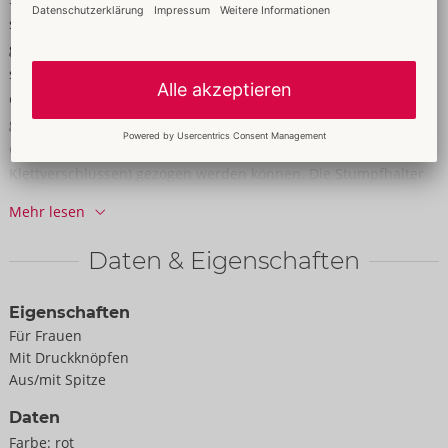
seinen geschlitzten Cups, die dank Druckknöpfen schnell
geöffnet werden können. Die Träger und der Unterbrustgurt
sind für optimale Passform verstellbar. Der Straps-Slip kann
ebenfalls dank Druckknöpfen vom Venushügel bis über den Po
geöffnet werden. Seitlich und hinten sind Ringe befestigt,
durch die die beiden beiliegenden Fesselriemen (mit
Klettverschlüssen) gezogen werden können. Die Stumpfhalter
sind verstellbar- und sogar ganz abnehmbar.
Mehr lesen
85% Polyester, 15% Elasthan; Spitze 90% Polyamid, 10%
Daten & Eigenschaften
Elasthan.
Lieferung ohne Strümpfe.
Eigenschaften
Für Frauen
Mit Druckknöpfen
Aus/mit Spitze
Daten
Farbe:
rot