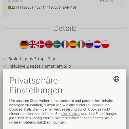
94,95 €
Größe: XL
22141993051
-
4024144197576 (EAN-13)
Details
Produkttext
Bralette plus Straps-Slip
Inklusive 2 Fesselriemen am Slip
Edler Mattlook im Mix mit feiner Spitze
Cups und Schritt zum Öffnen (Druckknöpfe)
Träger, Strapse, Unterbrustgurt verstellbar
Strumpfhalter abnehmbar
Inklusive 2 Fesselriemen für widerspenstige Zähmungen!
Bralette plus Straps-Slip von Cottelli BONDAGE im edlen roten
Mattlook mit feinen schwarzen Spitzen-Einsätzen und
silberfarbenen Metallelementen. Das Bralette verführt mit