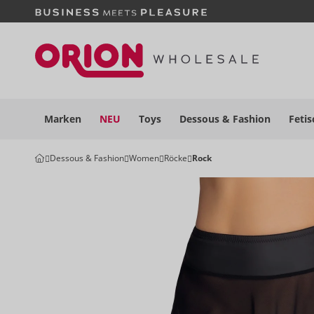
Marken
NEU
Toys
Dessous
& Fashion
Fetis
Dessous & Fashion
Women
Röcke
Rock