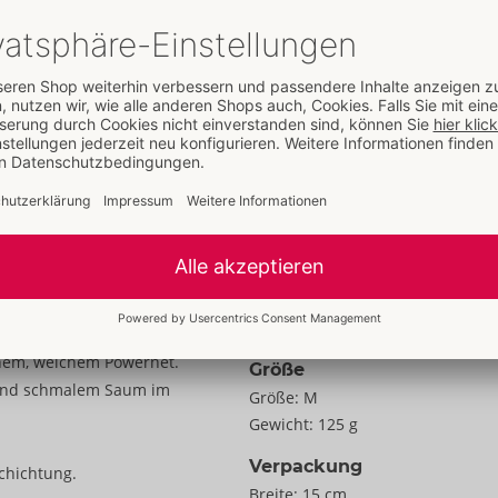
Details
Eigenschaften
Für Frauen
Daten
Farbe:
schwarz
Material:
90% Polyester, 10%
Elasthan, Bund mit Polyurethan-
Beschichtung
Zur Materialkunde
inem, weichem Powernet.
Größe
 und schmalem Saum im
Größe:
M
Gewicht:
125 g
Verpackung
chichtung.
Breite:
15 cm