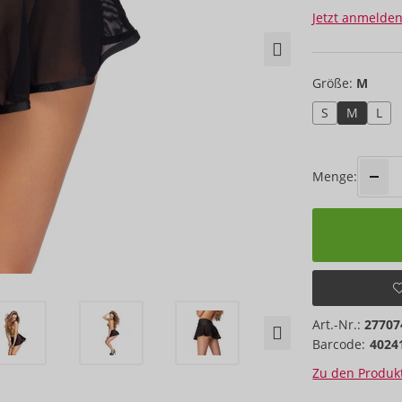
Jetzt anmelden
Größe:
M
S
M
L
Menge:
Art.-Nr.:
27707
Barcode:
4024
Zu den Produkt