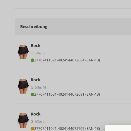
Beschreibung
Rock
Größe: S
27707411021
-
4024144672684 (EAN-13)
Rock
Größe: M
27707411031
-
4024144672691 (EAN-13)
Rock
Größe: L
27707411041
-
4024144672707 (EAN-13)