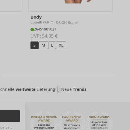
Klei
Body
Cotte
Cottelli PARTY
- ORION Brand
27
26451901021
UVP:
UVP: 
54,95 €
S
S
M
L
XL
Schnelle
weltweite
Lieferung
Neue
Trends
ederzeit