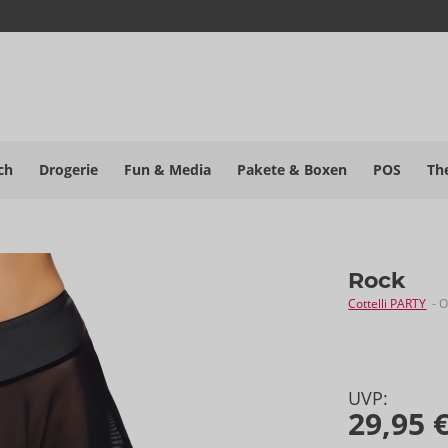
ch
Drogerie
Fun & Media
Pakete
& Boxen
POS
Th
Rock
Cottelli PARTY
- 
UVP:
29,95 