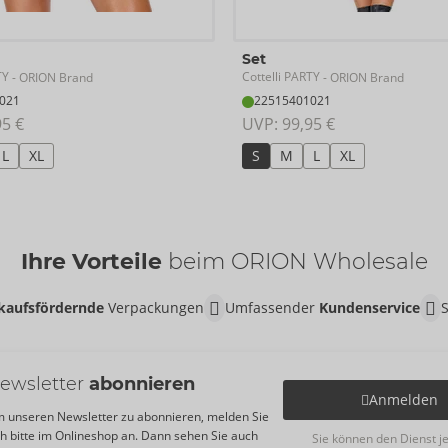
Set
TY
Cottelli PARTY
- ORION Brand
- ORION Brand
021
22515401021
95 €
UVP: 
99,95 €
L
XL
S
M
L
XL
Ihre Vorteile
beim ORION Wholesale
kaufsfördernde
Verpackungen
Umfassender
Kundenservice
ewsletter
abonnieren
Anmelden
 unseren Newsletter zu abonnieren, melden Sie
ch bitte im Onlineshop an. Dann sehen Sie auch
Sie können den Dienst j