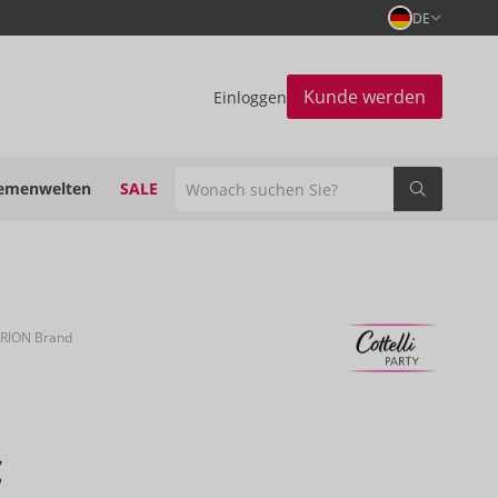
DE
Kunde werden
Einloggen
emenwelten
SALE
ORION Brand
€