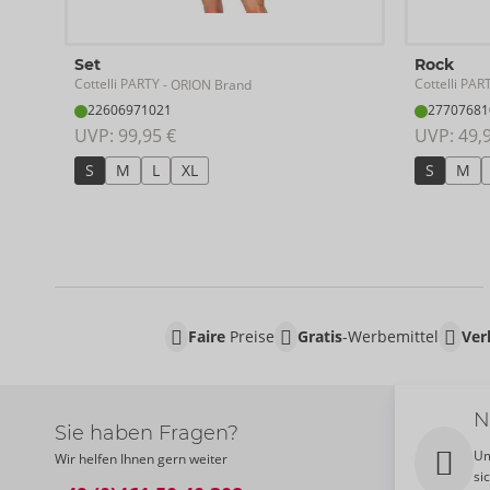
Set
Rock
Cottelli PARTY
Cottelli PAR
- ORION Brand
22606971021
27707681
UVP: 
99,95 €
UVP: 
49,
S
M
L
XL
S
M
Faire
Preise
Gratis
-Werbemittel
Ver
N
Sie haben Fragen?
Um
Wir helfen Ihnen gern weiter
si