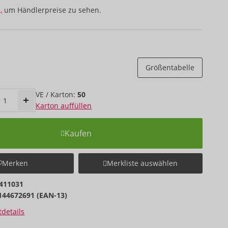
,
um Händlerpreise zu sehen.
Größentabelle
VE / Karton:
50
Karton auffüllen
Kaufen
Merken
Merkliste auswählen
411031
144672691 (EAN-13)
details