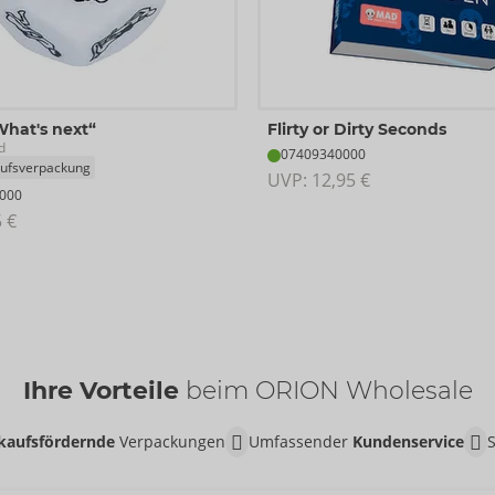
What's next“
Flirty or Dirty Seconds
d
07409340000
ufsverpackung
UVP: 
12,95 €
000
5 €
Ihre Vorteile
beim ORION Wholesale
kaufsfördernde
Verpackungen
Umfassender
Kundenservice