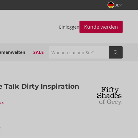
DE
Kunde werden
Einloggen
emenwelten
SALE
e Talk Dirty Inspiration
rey
€