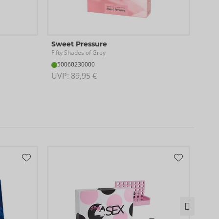
Play
Sweet Pressure
Fifty
Fifty Shades of Grey
Ausla
50060230000
06
UVP: 
89,95 €
UVP:
Inha