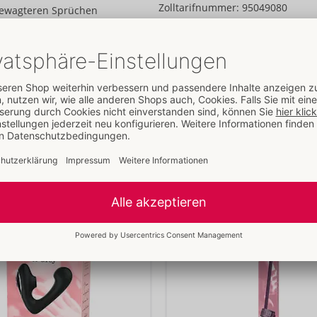
Zolltarifnummer:
95049080
 gewagteren Sprüchen
Herkunftsland:
CN
die Joker gezogen
eitere Artikel von
Fifty Shades of Gr