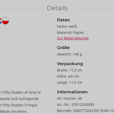
Details
Daten
Farbe:
weiß
Material:
Papier
Zur Materialkunde
Größe
Gewicht:
140 g
Verpackung
Breite:
11,3 cm
Höhe:
4,8 cm
Länge:
11,5 cm
Informationen
n Fifty Shades of Grey in
VE / Karton:
48
lenspiele und aufregende
Art.-Nr.:
07012200000
 Fifty Shades-Trilogie,
Barcode:
5060779232397 (EAN-13
Aktion versehen.