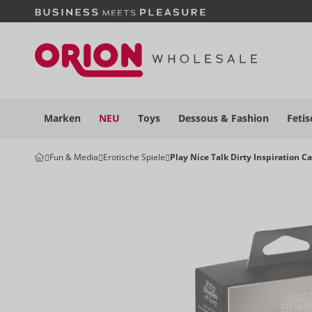
Marken
NEU
Toys
Dessous
& Fashion
Fetis
Fun & Media
Erotische Spiele
Play Nice Talk Dirty Inspiration C