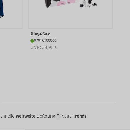
Mad
Play4Sex
07
07016100000
UVP:
UVP: 
24,95 €
Schnelle
weltweite
Lieferung
Neue
Trends