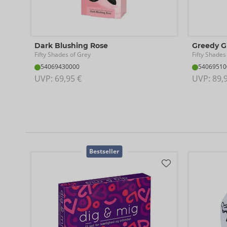
Dark Blushing Rose
Greedy G
Fifty Shades of Grey
Fifty Shades
54069430000
54069510
UVP: 
69,95 €
UVP: 
89,
Bestseller