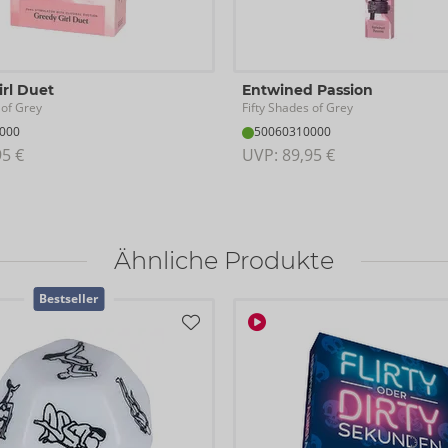
irl Duet
Entwined Passion
 of Grey
Fifty Shades of Grey
000
50060310000
95 €
UVP: 
89,95 €
Ähnliche Produkte
Bestseller