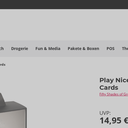
ch
Drogerie
Fun & Media
Pakete
& Boxen
POS
Th
ards
Play Nic
Cards
Fifty Shades of G
UVP:
14,95 