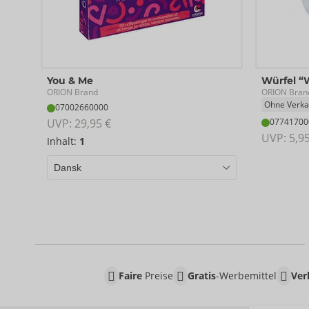
You & Me
Würfel “
ORION Brand
ORION Bran
Ohne Verka
07002660000
UVP: 
29,95 €
07741700
UVP: 
5,9
Inhalt:
1
Faire
Preise
Gratis
-Werbemittel
Ver