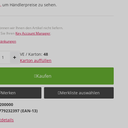
,
um Händlerpreise zu sehen.
nnen wir Ihnen den Artikel nicht liefern.
 Sie Ihren
Key Account Manager
.
hränkungen
VE / Karton:
48
Karton auffüllen
Kaufen
Merken
Merkliste auswählen
200000
779232397 (EAN-13)
details