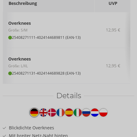
Beschreibung
UVP
Overknees
12,95 €
Größe: S/M
25408271111
-
4024144689811 (EAN-13)
Overknees
12,95 €
Größe: L/XL
25408271131
-
4024144689828 (EAN-13)
Details
Produkttext
Blickdichte Overknees
Mit breiter Netz-Naht hinten