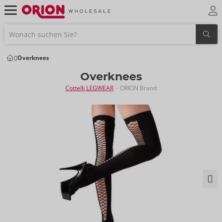
Overknees
Overknees
Cottelli LEGWEAR
- ORION Brand