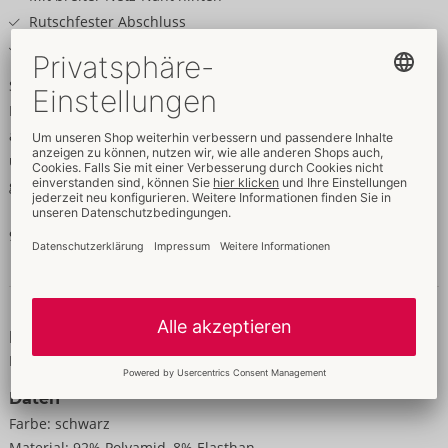
Rutschfester Abschluss
Weich & elastisch für hohen Tragekomfort
Sexy Coolness mit Komfort!
Blickdichte schwarze Overknees von Cottelli LEGWARE mit
auffälliger breiter Netz-Naht hinten am Bein. Rundum weich
und elastisch für höchsten Tragekomfort. Mit
gummiverstärktem Abschluss für rutschfesten Sitz.
92% Polyamid, 8% Elasthan.
Daten & Eigenschaften
Eigenschaften
Für Frauen
Daten
Farbe:
schwarz
Material:
92% Polyamid, 8% Elasthan