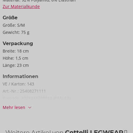
Zur Materialkunde
Größe
Größe:
S/M
Gewicht:
75 g
Verpackung
Breite:
18 cm
Höhe:
1,5 cm
Länge:
23 cm
Informationen
VE / Karton:
143
Art.-Nr.:
25408271111
Barcode:
4024144689811 (EAN-13)
Zolltarifnummer:
61153019
Mehr lesen
Herkunftsland:
CN
Weitere Artikel von
Cottelli LEGWEAR