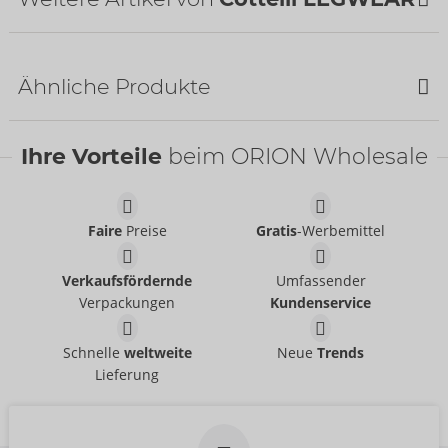
NEU
Ähnliche Produkte
Ihre Vorteile
beim ORION Wholesale
Faire
Preise
Gratis
-Werbemittel
Strumpfhose
Straps-Strumpfhose
Verkaufsfördernde
Umfassender
Cottelli LEGWEAR
- ORION Brand
Cottelli LEGWEAR
- ORION Brand
25104721101
Verpackungen
Kundenservice
25303681111
UVP:
9,95 €
UVP:
12,95 €
Halterlose Strümpfe
Catsuit
Größe:
S-L
Schnelle
weltweite
Neue
Trends
Cottelli LEGWEAR
NO:XQSE
- ORION Brand
- ORION Brand
Lieferung
02325720000
25501131111
UVP:
14,95 €
UVP:
22,95 €