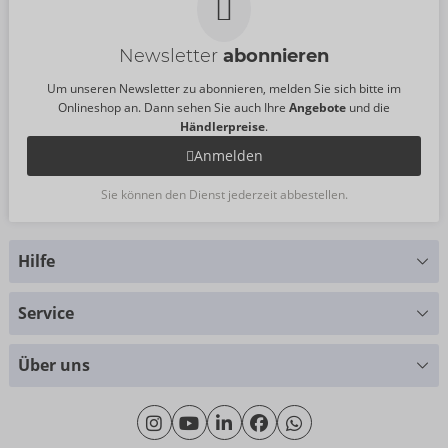
Newsletter
abonnieren
Um unseren Newsletter zu abonnieren, melden Sie sich bitte im
Onlineshop an. Dann sehen Sie auch Ihre
Angebote
und die
Händlerpreise
.
Anmelden
Sie können den Dienst jederzeit abbestellen.
Hilfe
Sie haben Fragen?
Service
Wir helfen Ihnen gern weiter
Größentabellen
+49 (0)461 50 40 308
Über uns
Materialkunde
Montag - Donnerstag: 09:00 - 16:00 Uhr
Wir über uns
Freitag: 09:00 - 15:00 Uhr
Nachhaltigkeit