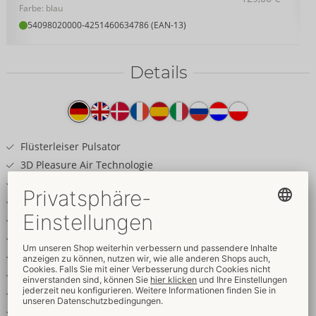
Farbe: blau
54098020000
-
4251460634786 (EAN-13)
Details
Produkttext
Flüsterleiser Pulsator
3D Pleasure Air Technologie
Dynamic Dimension Drive
Intensive, natürliche Klitoris-Stimulation
Mit praktischem Magnet-Cover
Kompakte Reisegröße
Stylisches Design
8 Intensitäten
Climax Control in 3 Stufen
Wasserdicht