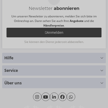
Newsletter
abonnieren
Um unseren Newsletter zu abonnieren, melden Sie sich bitte im
Onlineshop an. Dann sehen Sie auch Ihre
Angebote
und die
Händlerpreise
.
Anmelden
Sie können den Dienst jederzeit abbestellen.
Hilfe
Sie haben Fragen?
Service
Wir helfen Ihnen gern weiter
Größentabellen
+49 (0)461 50 40 308
Über uns
Materialkunde
Montag - Donnerstag: 09:00 - 16:00 Uhr
Wir über uns
Freitag: 09:00 - 15:00 Uhr
Nachhaltigkeit