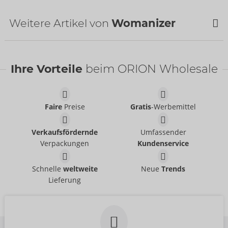
Bestseller
Herkunftsland:
CN
Weitere Artikel von
Womanizer
NEU
Ihre Vorteile
beim ORION Wholesale
Faire
Preise
Gratis
-Werbemittel
Wasserbasierend
Ladekabel
Womanizer
Just Glide
- ORION Brand
05338900000
Verkaufsfördernde
Umfassender
06100620000
UVP:
12,99 €
UVP:
39,95 €
Verpackungen
Kundenservice
Beauty
Tester Beauty
Womanizer
Womanizer
Schnelle
weltweite
Neue
Trends
54099000000
07544040000
Lieferung
UVP:
69,00 €
UVP:
0,00 €