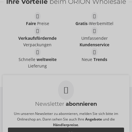
Ihre Vorteile
beim ORION Wholesale
Faire
Preise
Gratis
-Werbemittel
Wasserbasierend
Just Glide
- ORION Brand
Verkaufsfördernde
Umfassender
06239110000
UVP:
5,95 €
Verpackungen
Kundenservice
Ellipse
Sync O
We-Vibe
We-Vibe
Schnelle
weltweite
Neue
Trends
54083500000
Auslaufartikel
Lieferung
UVP:
169,00 €
09192410000
UVP:
0,00 €
Farbe:
lila
Newsletter
abonnieren
Um unseren Newsletter zu abonnieren, melden Sie sich bitte im
Onlineshop an. Dann sehen Sie auch Ihre
Angebote
und die
Händlerpreise
.