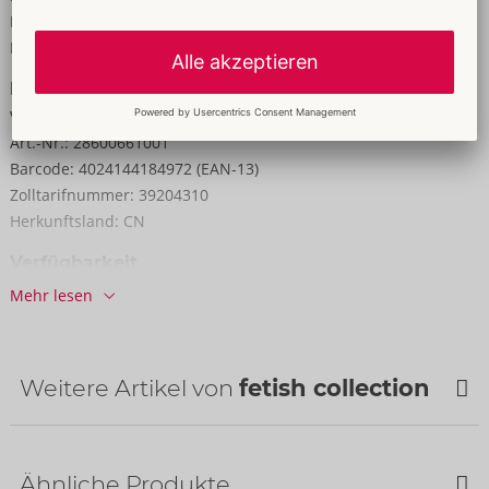
Höhe:
5,7 cm
Länge:
28,5 cm
Informationen
VE / Karton:
12
Art.-Nr.:
28600661001
Barcode:
4024144184972 (EAN-13)
Zolltarifnummer:
39204310
Herkunftsland:
CN
Verfügbarkeit
nächste Lieferung:
37/2026
Mehr lesen
Weitere Artikel von
fetish collection
Ähnliche Produkte