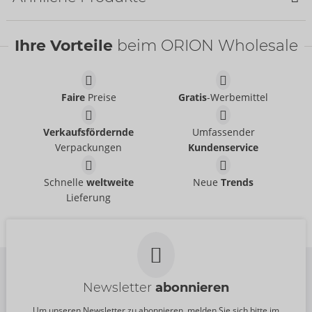
Ihre Vorteile
beim ORION Wholesale
Faire
Preise
Gratis
-Werbemittel
Mini Cock Cage
Anal Spreader Deluxe
Verkaufsfördernde
Umfassender
fetish collection
fetish collection
- ORION Brand
- ORION Brand
50064730000
50054850000
Verpackungen
Kundenservice
UVP:
49,95 €
UVP:
129,00 €
Lack-Spannbettlaken
Lack-Laken Glossy
Schnelle
weltweite
Neue
Trends
fetish collection
- ORION Brand
Games
Lieferung
28600741001
fetish collection
- ORION Brand
UVP:
64,95 €
28601041001
UVP:
159,00 €
Newsletter
abonnieren
Um unseren Newsletter zu abonnieren, melden Sie sich bitte im