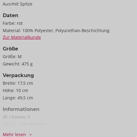
Aus/mit Spitze
Daten
Farbe:
rot
Material:
100% Polyester, Polyurethan-Beschichtung
Zur Materialkunde
Größe
Größe:
M
Gewicht:
475 g
Verpackung
Breite:
17,5 cm
Höhe:
10 cm
Länge:
49,5 cm
Informationen
VE / Karton:
6
Art.-Nr.:
28516953031
Barcode:
4024144476916 (EAN-13)
Mehr lesen