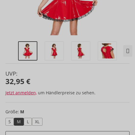
UVP:
32,95 €
Jetzt anmelden,
um Händlerpreise zu sehen.
Größe:
M
S
M
L
XL