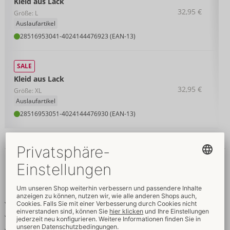
Kleid aus Lack
32,95 €
Größe: L
Auslaufartikel
28516953041
-
4024144476923 (EAN-13)
SALE
Kleid aus Lack
32,95 €
Größe: XL
Auslaufartikel
28516953051
-
4024144476930 (EAN-13)
Details
Produkttext
Rotes Lack-Minikleid
Tailliert mit ausgestelltem Röckchen
Schwarze Spitzenrüschen an Arm & Saum