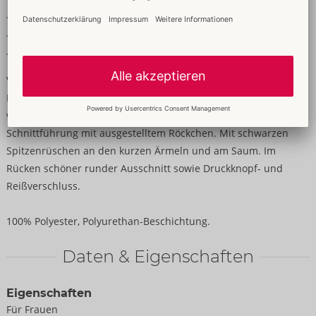
Verführerischer Karree-Ausschnitt
Schöner runder Ausschnitt im Rücken
Druckknopf- und Reißverschluss hinten
Verführerisches Glanzstück!
Minikleid von Black Level im roten Lackglanz mit
verführerischem Karree-Ausschnitt. In figurnaher taillierter
Schnittführung mit ausgestelltem Röckchen. Mit schwarzen
Spitzenrüschen an den kurzen Ärmeln und am Saum. Im
Rücken schöner runder Ausschnitt sowie Druckknopf- und
Reißverschluss.
100% Polyester, Polyurethan-Beschichtung.
Daten & Eigenschaften
Eigenschaften
Für Frauen