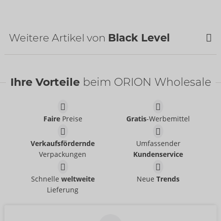
Zolltarifnummer:
61130090
Herkunftsland:
CN
Weitere Artikel von
Black Level
Ihre Vorteile
beim ORION Wholesale
Faire
Preise
Gratis
-Werbemittel
Verkaufsfördernde
Umfassender
Verpackungen
Kundenservice
Hose aus Lack
Shorts aus Lack
Black Level
Black Level
- ORION Brand
- ORION Brand
Schnelle
weltweite
Neue
Trends
28905851701
28905691701
Lieferung
UVP:
119,00 €
UVP:
69,95 €