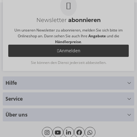
Newsletter
abonnieren
Um unseren Newsletter zu abonnieren, melden Sie sich bitte im
Onlineshop an. Dann sehen Sie auch Ihre
Angebote
und die
Händlerpreise
.
Anmelden
Sie können den Dienst jederzeit abbestellen.
Hilfe
Sie haben Fragen?
Service
Wir helfen Ihnen gern weiter
Größentabellen
+49 (0)461 50 40 308
Über uns
Materialkunde
Montag - Donnerstag: 09:00 - 16:00 Uhr
Wir über uns
Freitag: 09:00 - 15:00 Uhr