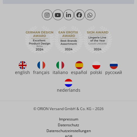
Materialkunde
Montag - Donnerstag: 09:00 - 16:00 Uhr
Wir über uns
Freitag: 09:00 - 15:00 Uhr
Nachhaltigkeit
eroFame
Kontakt
Häufige Fragen
english
français
italiano
español
polski
русский
nederlands
© ORION Versand GmbH & Co. KG – 2026
Impressum
Datenschutz
Datenschutzeinstellungen
AGB