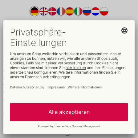
Produkttext
Betonendes Glitzer-Minikleid
Extravagante Zickzack-Optik
Elastische Träger verstellbar
Weich & elastisch für hohen Tragekomfort
Setzt dynamisch funkelnd in Szene!
Eng geschnittenes, schwarzes Träger-Minikleid von Cottelli
PARTY in silberglitzernder Zickzack-Optik. Vorne ein eleganter
V-Ausschnitt, die schmalen elastischen Träger sind passend
verstellbar. Rundum elastisch und weich für hohen
Tragekomfort.
95% Polyamid, 5% Elasthan.
Daten & Eigenschaften