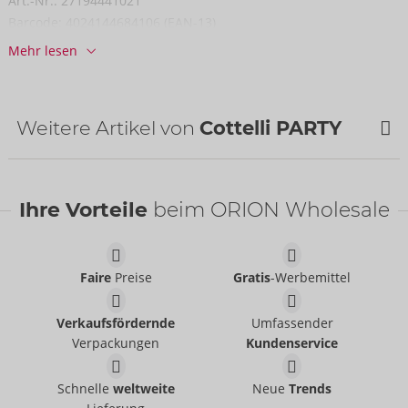
Art.-Nr.:
27194441021
Barcode:
4024144684106 (EAN-13)
Zolltarifnummer:
61044300
Mehr lesen
Herkunftsland:
CN
Weitere Artikel von
Cottelli PARTY
NEU
NEU
Ihre Vorteile
beim ORION Wholesale
Faire
Preise
Gratis
-Werbemittel
Verkaufsfördernde
Umfassender
Verpackungen
Kundenservice
Set
Rock
Cottelli PARTY
Cottelli PARTY
- ORION Brand
- ORION Brand
Schnelle
weltweite
Neue
Trends
22606971021
27707681021