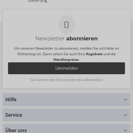
Lieferung
UVP:
99,95 €
UVP:
49,95 €
Newsletter
abonnieren
Um unseren Newsletter zu abonnieren, melden Sie sich bitte im
Onlineshop an. Dann sehen Sie auch Ihre
Angebote
und die
Händlerpreise
.
Anmelden
Sie können den Dienst jederzeit abbestellen.
Hilfe
Sie haben Fragen?
Service
Wir helfen Ihnen gern weiter
Größentabellen
+49 (0)461 50 40 308
Über uns