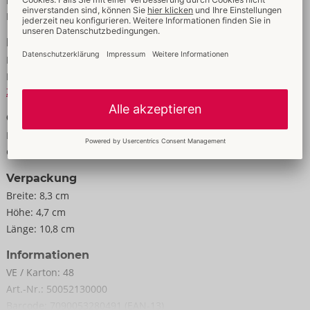
Eigenschaften
Für Männer
Daten
Farbe:
schwarz
Material:
ABS
Zur Materialkunde
Größe
Länge:
9,7 cm
Gewicht:
70 g
Verpackung
Breite:
8,3 cm
Höhe:
4,7 cm
Länge:
10,8 cm
Informationen
VE / Karton:
48
Art.-Nr.:
50052130000
Barcode:
7090053280491 (EAN-13)