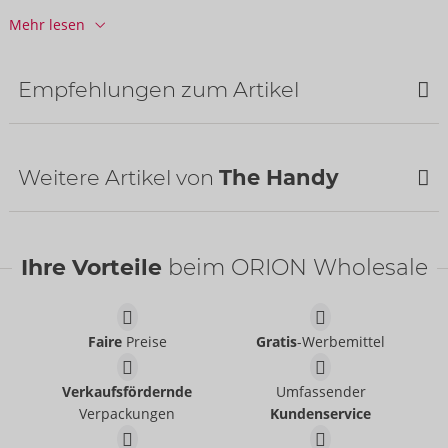
Zolltarifnummer:
39269097
Mehr lesen
Herkunftsland:
CN
Verfügbarkeit
Empfehlungen zum Artikel
nächste Lieferung:
35/2026
Bestseller
SALE
Weitere Artikel von
The Handy
Ihre Vorteile
beim ORION Wholesale
Faire
Preise
Gratis
-Werbemittel
The Handy Interactive
Stroker
Verkaufsfördernde
Umfassender
The Handy
Verpackungen
Kundenservice
Auslaufartikel
The Handy Product
54001200000
Flyer DE 20er