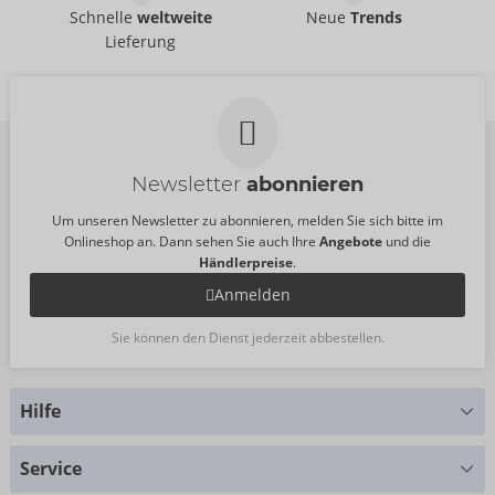
UVP:
189,00 €
The Handy
Stand
Schnelle
weltweite
Neue
Trends
09193490000
The Handy
Lieferung
UVP:
0,00 €
09193900000
UVP:
0,00 €
Größe:
20 Stück
Newsletter
abonnieren
Um unseren Newsletter zu abonnieren, melden Sie sich bitte im
Onlineshop an. Dann sehen Sie auch Ihre
Angebote
und die
Händlerpreise
.
Anmelden
Sie können den Dienst jederzeit abbestellen.
Hilfe
Sie haben Fragen?
Service
Wir helfen Ihnen gern weiter