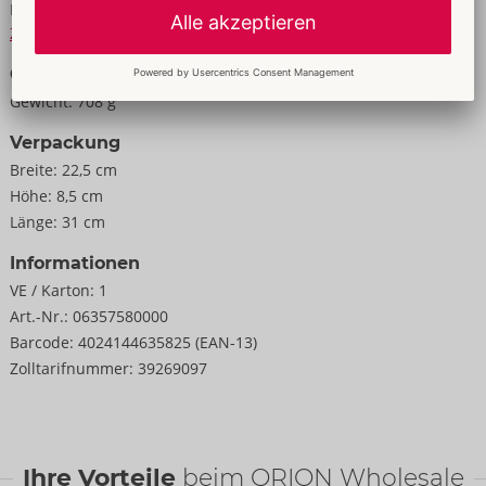
Material:
verschieden
Zur Materialkunde
Größe
Gewicht:
708 g
Verpackung
Breite:
22,5 cm
Höhe:
8,5 cm
Länge:
31 cm
Informationen
VE / Karton:
1
Art.-Nr.:
06357580000
Barcode:
4024144635825 (EAN-13)
Zolltarifnummer:
39269097
Ihre Vorteile
beim ORION Wholesale