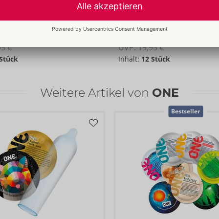
aves
Vanish Hyperthin
ONE
000
04168190000
95 €
UVP: 
19,95 €
 Stück
Inhalt:
12 Stück
Weitere Artikel von
ONE
Bestseller