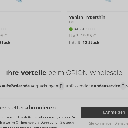
Vanish Hyperthin
ONE
000
04168190000
95 €
UVP: 
19,95 €
 Stück
Inhalt:
12 Stück
Ihre Vorteile
beim ORION Wholesale
kaufsfördernde
Verpackungen
Umfassender
Kundenservice
ewsletter
abonnieren
Anmelden
 unseren Newsletter zu abonnieren, melden Sie
ch bitte im Onlineshop an. Dann sehen Sie auch
Sie können den Dienst j
re
Angebote
und die
Händlerpreise
.