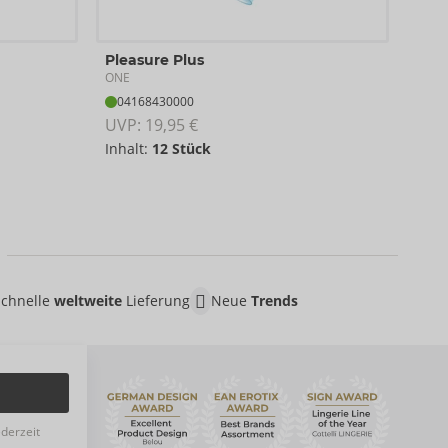
Pleasure Plus
Sup
ONE
ONE
04168430000
04
UVP: 
19,95 €
UVP:
Inhalt:
12 Stück
Inha
Schnelle
weltweite
Lieferung
Neue
Trends
ederzeit