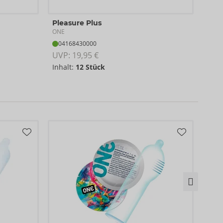
Pleasure Plus
Sup
ONE
ONE
04168430000
04
UVP: 
19,95 €
UVP:
Inhalt:
12 Stück
Inha