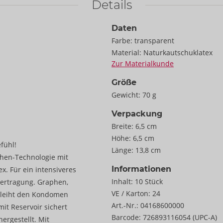
Details
Daten
Farbe:
transparent
Material:
Naturkautschuklatex
Zur Materialkunde
Größe
Gewicht:
70 g
Verpackung
Breite:
6,5 cm
Höhe:
6,5 cm
fühl!
Länge:
13,8 cm
hen-Technologie mit
Informationen
. Für ein intensiveres
Inhalt:
10 Stück
ertragung. Graphen,
VE / Karton:
24
erleiht den Kondomen
Art.-Nr.:
04168600000
 mit Reservoir sichert
Barcode:
726893116054 (UPC-A)
ergestellt. Mit