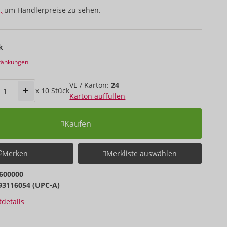
,
um Händlerpreise zu sehen.
k
hränkungen
VE / Karton:
24
x
10
Stück
Karton auffüllen
Kaufen
Merken
Merkliste auswählen
600000
93116054 (UPC-A)
details