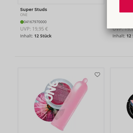
Super Studs
Flavor W
ONE
ONE
04167970000
04168000
UVP: 
19,95 €
UVP: 
19,
Inhalt:
12 Stück
Inhalt:
12