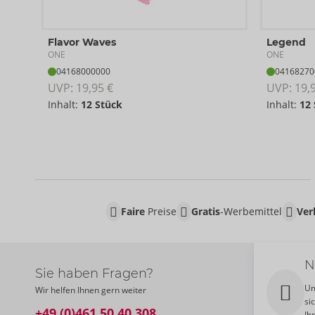
Flavor Waves
Legend
ONE
ONE
04168000000
04168270
UVP: 
19,95 €
UVP: 
19,
Inhalt:
12 Stück
Inhalt:
12
Faire
Preise
Gratis
-Werbemittel
Ver
N
Sie haben Fragen?
Um
Wir helfen Ihnen gern weiter
si
+49 (0)461 50 40 308
Ih