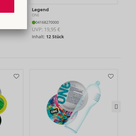
Mixe
Legend
ONE
ONE
04
04168270000
UVP:
UVP: 
19,95 €
Inha
Inhalt:
12 Stück