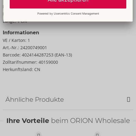
Breite:
1 cm
Höhe:
1 cm
Länge:
1 cm
Informationen
VE / Karton:
1
Art.-Nr.:
24200749001
Barcode:
4024144287253 (EAN-13)
Zolltarifnummer:
40159000
Herkunftsland:
CN
Ähnliche Produkte
SALE
SALE
Ihre Vorteile
beim ORION Wholesale