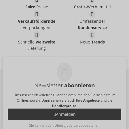
Faire
Preise
Gratis
-Werbemittel
Verkaufsfördernde
Umfassender
Verpackungen
Kundenservice
Fetish Überraschung
Fetish Überraschung
Schnelle
weltweite
Neue
Trends
ORION Brand
ORION Brand
Lieferung
Auslaufartikel
Auslaufartikel
24200589001
24200409001
UVP:
10,00 €
UVP:
5,00 €
Newsletter
abonnieren
Um unseren Newsletter zu abonnieren, melden Sie sich bitte im
Onlineshop an. Dann sehen Sie auch Ihre
Angebote
und die
Händlerpreise
.
Anmelden
Sie können den Dienst jederzeit abbestellen.