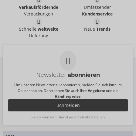
Liberator
05049710000
Verkaufsfördernde
Umfassender
UVP:
119,00 €
Verpackungen
Kundenservice
Jaz Motion
Aria Bondage
Liberator
Liberator
Schnelle
weltweite
Neue
Trends
50081150000
50080850000
Lieferung
UVP:
119,00 €
UVP:
749,00 €
Newsletter
abonnieren
Um unseren Newsletter zu abonnieren, melden Sie sich bitte im
Onlineshop an. Dann sehen Sie auch Ihre
Angebote
und die
Händlerpreise
.
Anmelden
Sie können den Dienst jederzeit abbestellen.