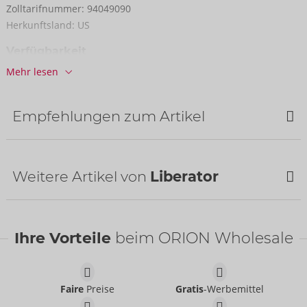
Zolltarifnummer:
94049090
Herkunftsland:
US
Verfügbarkeit
nächste Lieferung:
38/2026
Mehr lesen
Empfehlungen zum Artikel
Weitere Artikel von
Liberator
NEU
NEU
Ihre Vorteile
beim ORION Wholesale
Faire
Preise
Gratis
-Werbemittel
Wedge