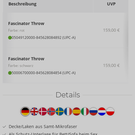
Beschreibung
UVP
Fascinator Throw
159,00 €
Farbe: rot
05049120000
-
845628084892 (UPC-A)
Fascinator Throw
159,00 €
Farbe: schwarz
50006700000
-
845628084854 (UPC-A)
Details
Produkttext
Decke/Laken aus Samt-Mikrofaser
Als Schutz-Unterlage für Bett/Sofa beim Sex