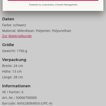
getrocknet werden.
Daten & Eigenschaften
183 cm x 137 cm.
Daten
Polyester, Polyurethan.
Farbe:
schwarz
Material:
Mikrofaser, Polyester, Polyurethan
Zur Materialkunde
Größe
Gewicht:
1760 g
Verpackung
Breite:
24 cm
Höhe:
13 cm
Länge:
28 cm
Informationen
VE / Karton:
6
Art.-Nr.:
50006700000
Barcode:
845628084854 (UPC-A)