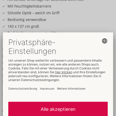
Mit Feuchtigkeitsbarriere
Stilvolle Optik – weich im Griff
Beidseitig verwendbar
183 x 137 cm groß
Perfekt für unterwegs/auf Reisen
Waschbar - trocknergeeignet
Stilvolle saubere Sache!
Luxuriöser Fascinator Throw von Liberator aus samtiger
Mikrofaser mit herrlich weichem Griff und
Feuchtigkeitsbarriere im Inneren, die Feuchtigkeiten und
Flüssigkeiten problemlos aufsaugt. Der perfekte Schutz für Bett,
Sofa, Teppich etc. beim Sex – zuhause oder unterwegs.
Beidseitig verwendbar und schön groß bietet es viel Platz für
heiße Aktivitäten.
Die Decke ist in kaltem Wasser maschinenwaschbar. Sie sollte
Mehr lesen
bei niedriger Temperatur oder ohne Hitze im Trockner