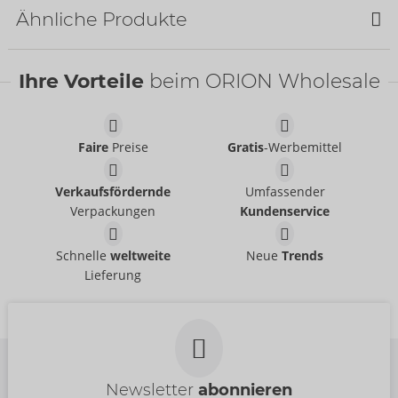
Ähnliche Produkte
Ihre Vorteile
beim ORION Wholesale
Faire
Preise
Gratis
-Werbemittel
Tester Orbit
Tester Thruster
Arcwave
Arcwave
Verkaufsfördernde
Umfassender
07543900000
07543820000
Verpackungen
Kundenservice
UVP:
0,00 €
UVP:
0,00 €
Piss Play With Glans
Piss Play
Schnelle
weltweite
Neue
Trends
Penisplug
Ring
- ORION Brand
Lieferung
05183870000
Penisplug
- ORION Brand
UVP:
14,95 €
05335990000
UVP:
19,95 €
Newsletter
abonnieren