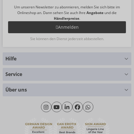
Um unseren Newsletter zu abonnieren, melden Sie sich bitte im
Onlineshop an. Dann sehen Sie auch Ihre
Angebote
und die
Händlerpreise
.
Anmelden
Sie können den Dienst jederzeit abbestellen.
Hilfe
Sie haben Fragen?
Service
Wir helfen Ihnen gern weiter
Größentabellen
+49 (0)461 50 40 308
Über uns
Materialkunde
Montag - Donnerstag: 09:00 - 16:00 Uhr
Wir über uns
Freitag: 09:00 - 15:00 Uhr
Nachhaltigkeit
eroFame
Kontakt
Häufige Fragen