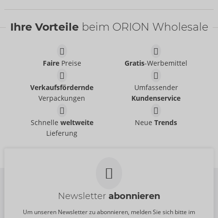
SALE
Ihre Vorteile
beim ORION Wholesale
Faire
Preise
Gratis
-Werbemittel
Waves of Pleasure
Organica Massage Oil
Shunga
Verkaufsfördernde
Umfassender
Shunga
06314420000
Verpackungen
Kundenservice
Auslaufartikel
UVP:
15,90 €
06274100000
Inhalt:
20 ml
Dragon Intensifying
Female Orgasm
Schnelle
weltweite
Neue
Trends
UVP:
29,90 €
Cream Sensitive
Enhancing Cream
Lieferung
Inhalt:
240 ml
Shunga
Shunga
06278280000
Auslaufartikel
UVP:
41,90 €
06278100000
UVP:
41,90 €
Größe:
30 ml
Größe:
60 ml
Newsletter
abonnieren
Um unseren Newsletter zu abonnieren, melden Sie sich bitte im