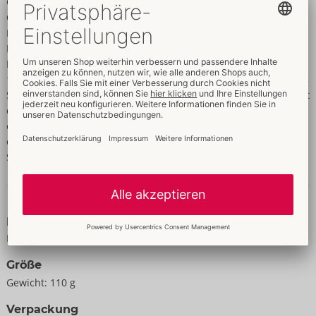
Gratissima Oil, Helianthus Annuus Seed Oil, Brassica
Campestris Seed Oil, Arginine, Citric Acid,
Ethylene/Propylene/Styrene Copolymer,
Butylene/Ethylene/Styrene Copolymer, Polyquaternium-7,
Polyglyceryl-6 Octastearate, Hydroxytethylcellulose, Polyglyceryl-
10 Mono/Dioleate, Acrylates/C10-30 Alkyl Acrylate Crosspolymer,
Sucralose, Carbomer, Vanillyl Butyl Ether, Lepidium meyenii root
extract, Epimedium Grandiflorum extract, Tribulus Terrestris
extract, Paullinia Cupana Seed extract, Ptychopetalum olacoides
extract, Tocopherol, Capsicum Frutescens Resin, Benzyl Alcohol,
Sodium Benzoate, BHT.
Daten & Eigenschaften
Eigenschaften
Für Männer
Größe
Gewicht:
110 g
Verpackung