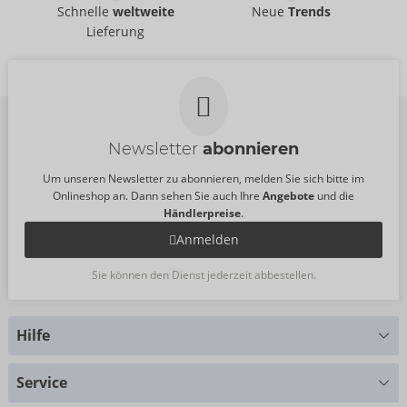
Time Lag 2 Delay
ProLong 101
Schnelle
weltweite
Neue
Trends
Eros
Spray
Lieferung
06170080000
Orgie
UVP:
19,95 €
06295960000
UVP:
24,95 €
Größe:
30 ml
Größe:
10 ml
Newsletter
abonnieren
Um unseren Newsletter zu abonnieren, melden Sie sich bitte im
Onlineshop an. Dann sehen Sie auch Ihre
Angebote
und die
Händlerpreise
.
Anmelden
Sie können den Dienst jederzeit abbestellen.
Hilfe
Sie haben Fragen?
Service
Wir helfen Ihnen gern weiter