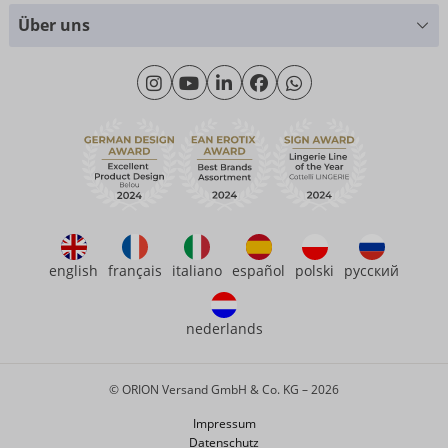
Größentabellen
+49 (0)461 50 40 308
Über uns
Materialkunde
Montag - Donnerstag: 09:00 - 16:00 Uhr
Wir über uns
Freitag: 09:00 - 15:00 Uhr
Nachhaltigkeit
eroFame
Kontakt
Häufige Fragen
english
français
italiano
español
polski
русский
nederlands
© ORION Versand GmbH & Co. KG – 2026
Impressum
Datenschutz