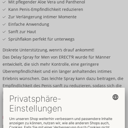
Mit pflegender Aloe Vera und Panthenol
Kann Penis-Empfindlichkeit reduzieren
Zur Verlängerung intimer Momente
Einfache Anwendung
Sanft zur Haut
Sprühflakon perfekt für unterwegs
Diskrete Unterstützung, wenn‘s drauf ankommt!
Das Delay Spray for Men von ERECT‘R wurde für Männer
entwickelt, die sich mehr Kontrolle, eine geringere
Überempfindlichkeit und ein länger anhaltendes intimes
Erlebnis wünschen. Das leichte Spray kann dazu beitragen, die
Empfindlichkeit des Penis sanft zu reduzieren, sodass sich die
Erregung langsamer aufbauen kann – für mehr Zeit und
Selbstvertrauen in entscheidenden Momenten.
Die Formel mit pflegender Aloe Vera und Panthenol verzichtet
Mehr lesen
auf Lidocain sowie Benzocain. Damit ist ErectR Delay Spray eine
Inhaltsstoffe