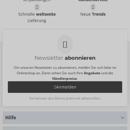
UVP:
69,00 €
UVP:
0,00 €
RC Hands-free 3
Schnelle
weltweite
Neue
Trends
Function Vibrator
Lieferung
JAVIDA
- ORION Brand
05553800000
UVP:
79,95 €
Newsletter
abonnieren
Um unseren Newsletter zu abonnieren, melden Sie sich bitte im
Onlineshop an. Dann sehen Sie auch Ihre
Angebote
und die
Händlerpreise
.
Anmelden
Sie können den Dienst jederzeit abbestellen.
Hilfe