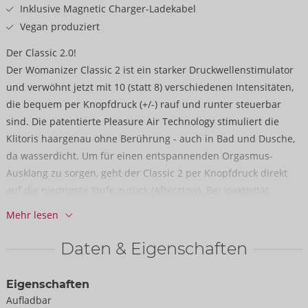
Inklusive Magnetic Charger-Ladekabel
Vegan produziert
Der Classic 2.0!
Der Womanizer Classic 2 ist ein starker Druckwellenstimulator
und verwöhnt jetzt mit 10 (statt 8) verschiedenen Intensitäten,
die bequem per Knopfdruck (+/-) rauf und runter steuerbar
sind. Die patentierte Pleasure Air Technology stimuliert die
Klitoris haargenau ohne Berührung - auch in Bad und Dusche,
da wasserdicht. Um für einen entspannenden Orgasmus-
Ausklang zu sorgen, geht der Classic 2 per Knopfdruck direkt
auf die niedrigste Stufe zurück (Afterglow). Bei Inaktivität
schaltet sich der Classic 2 nach 5-10 Minuten (je nach
Mehr lesen
Akkustand) automatisch ab. Dies kann auch einfach überbrückt
werden, indem z.B. auf eine der Intensitätsstufen gedrückt
Daten & Eigenschaften
wird.
Eigenschaften
Der handliche schlanke Verwöhner ist jetzt mit einer Full Soft
Aufladbar