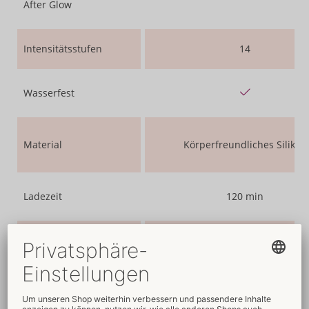
After Glow
Intensitätsstufen
14
Wasserfest
Material
Körperfreundliches Silikon
Ladezeit
120 min
Laufzeit
240 min
Zum Artikel