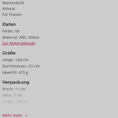
Touch-Oberfläche ausgestattet, die für ein seidig-weiches
Wasserdicht
Hautgefühl beim Verwöhnen sorgt. Der Stimulationsaufsatz
Klitoral
sowie der Ersatzaufsatz sind für unbeschwertes Vergnügen aus
Für Frauen
körperfreundlichem Silikon hergestellt.
Daten
Farbe:
rot
Inklusive Magnetic Charger-Ladekabel, Aufbewahrungsbeutel
Material:
ABS, Silikon
(100% Baumwolle) sowie Ersatzaufsatz.
Zur Materialkunde
Größe
Vegan produziert mit 41% weniger Verpackungs-Plastik.
Länge:
14,8 cm
Durchmesser:
3,5 cm
148 x 48 x 35 mm.
Gewicht:
415 g
Aufsätze: 14 mm und 10 mm.
Gewicht 110 g.
Verpackung
ABS, Silikon.
Breite:
11 cm
Höhe:
7 cm
Länge:
19,6 cm
Informationen
Mehr lesen