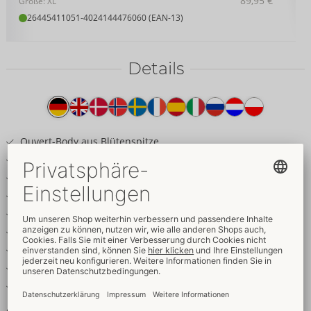
89,95 €
Größe: XL
26445411051
-
4024144476060 (EAN-13)
Details
Produkttext
Ouvert-Body aus Blütenspitze
Mit elastischen Samtbändern
Schöne roségoldfarbene Schmuckelemente
Verführerisch busenfrei
String einladend offen im Schritt
Stimulierende Schrittkette abnehmbar
Schenkelketten abnehmbar
Träger und Rückenriemen verstellbar
Weich & elastisch für hohen Tragekomfort