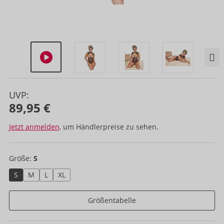
UVP:
89,95 €
Jetzt anmelden,
um Händlerpreise zu sehen.
Größe:
S
S
M
L
XL
Größentabelle