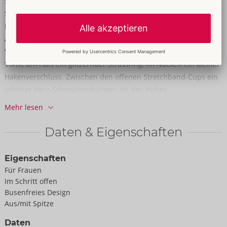
Sinnliche Raffinesse!
Schwarzer Ouvert-Body von Abierta Fina aus weicher Stretch-
Blütenspitze. Elastische Samtbänder und roségoldfarbene
Accessoires unterstreichen den eleganten zeigefreudigen Look.
Verführerisch busenfrei und mit schulterbedeckender Spitze.
Vorne am Hals ein glitzernder Strassring, im Nacken ein kleiner
Hakenverschluss. Zwischen den offenen Stretchband-Cups ein
schöner Herz-Schmuckanhänger. An den hohen
Beinausschnitten jeweils 2 abnehmbare Schenkelketten. Die
Mehr lesen
stimulierende Kette im offenen Schritt ist ebenfalls
abnehmbar. Die Träger und 3 Samt-Stretchriemen im freien
Daten & Eigenschaften
Rücken sind passend verstellbar.
Eigenschaften
90% Polyamid, 10% Elasthan.
Für Frauen
Im Schritt offen
Busenfreies Design
Aus/mit Spitze
Daten