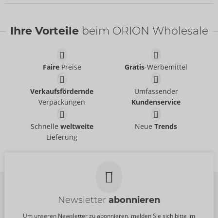
Ihre Vorteile
beim ORION Wholesale
Faire
Preise
Gratis
-Werbemittel
Verkaufsfördernde
Umfassender
Verpackungen
Kundenservice
Set
Set
Abierta Fina
Abierta Fina
- ORION Brand
- ORION Brand
Schnelle
weltweite
Neue
Trends
26333021031
22157801021
Lieferung
UVP:
99,95 €
UVP:
89,95 €
Newsletter
abonnieren
Um unseren Newsletter zu abonnieren, melden Sie sich bitte im