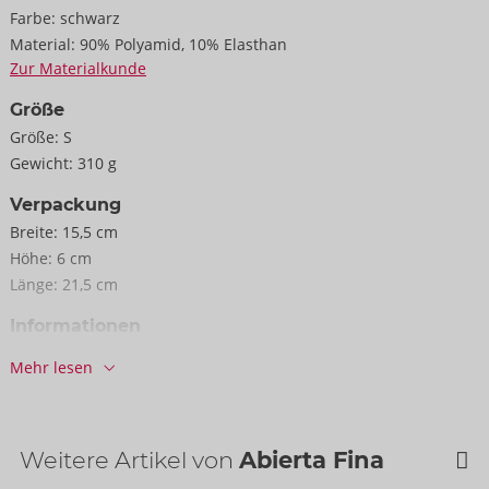
Farbe:
schwarz
Material:
90% Polyamid, 10% Elasthan
Zur Materialkunde
Größe
Größe:
S
Gewicht:
310 g
Verpackung
Breite:
15,5 cm
Höhe:
6 cm
Länge:
21,5 cm
Informationen
VE / Karton:
31
Mehr lesen
Art.-Nr.:
26445411021
Barcode:
4024144476039 (EAN-13)
Zolltarifnummer:
61089200
Weitere Artikel von
Abierta Fina
Herkunftsland:
CN