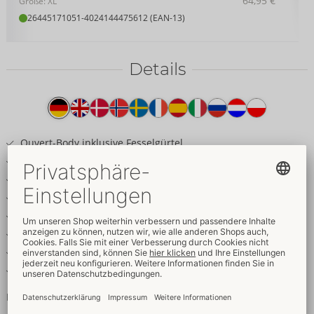
64,95 €
Größe: XL
26445171051
-
4024144475612 (EAN-13)
Details
Produkttext
Ouvert-Body inklusive Fesselgürtel
Mattlook mit Spitze
Cut-outs für die Brüste
Stimulierende Kette im offenen Schritt abnehmbar
Langer 2-Wege-Reißverschluss im Rücken
Fesselring am hohen Stehkragen
Softe Armfesseln vom Gürtel abnehmbar
Weich & elastisch für hohen Tragekomfort
Fesselnd und ouvert!