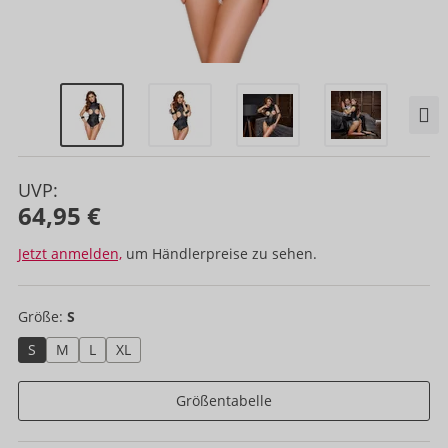
UVP:
64,95 €
Jetzt anmelden,
um Händlerpreise zu sehen.
Größe:
S
S
M
L
XL
Größentabelle