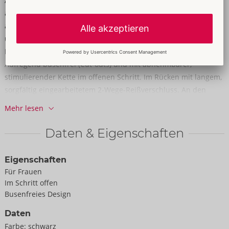
Ärmelloser Ouvert-Body von Cottelli BONDAGE mit
abnehmbarem Fesselgürtel. Im schwarzen, elastisch
anschmiegsamen Mattlook mit Spitzen-Verzierungen an Arm-
und Beinausschnitten sowie silberfarbenen Accessoires.
Hochgeschlossen, mit Fesselring vorne am Stehkragen.
Aufregend busenfrei (Cut-outs) und mit abnehmbarer,
stimulierender Kette im offenen Schritt. Im Rücken mit langem,
sorgfältig eingearbeitetem 2-Wege-Reißverschluss. An den
Taillengürtel mit Fesselringen können die beiliegenden
Mehr lesen
Armfesseln mit ihren Karabinerketten eingehakt werden. Der
Gürtel und die soften Fesselmanschetten sind mit ihren
Daten & Eigenschaften
verstellbaren Klettverschlüssen schnell an- und abgelegt.
Eigenschaften
90% Polyester, 10% Elasthan.
Für Frauen
Im Schritt offen
Busenfreies Design
Daten
Farbe:
schwarz