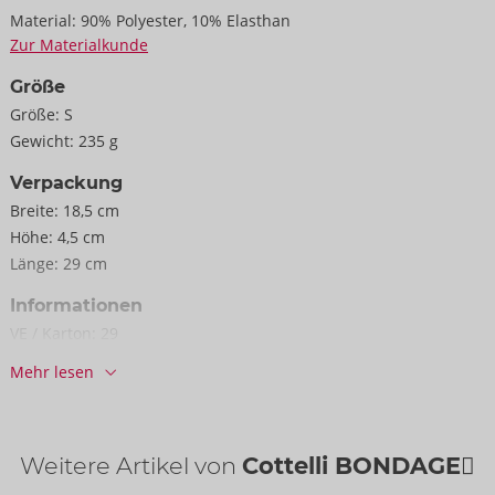
Material:
90% Polyester, 10% Elasthan
Zur Materialkunde
Größe
Größe:
S
Gewicht:
235 g
Verpackung
Breite:
18,5 cm
Höhe:
4,5 cm
Länge:
29 cm
Informationen
VE / Karton:
29
Art.-Nr.:
26445171021
Mehr lesen
Barcode:
4024144475582 (EAN-13)
Zolltarifnummer:
61089200
Herkunftsland:
CN
Weitere Artikel von
Cottelli BONDAGE
Verfügbarkeit