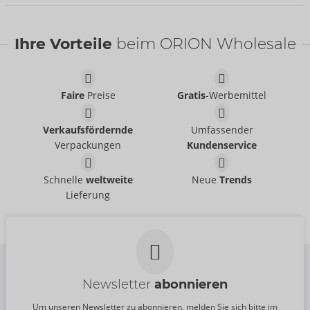
nächste Lieferung:
37/2026
Bestseller
Bestseller
Ihre Vorteile
beim ORION Wholesale
Faire
Preise
Gratis
-Werbemittel
Verkaufsfördernde
Umfassender
Verpackungen
Kundenservice
Set
Set
Cottelli BONDAGE
Cottelli BONDAGE
- ORION Brand
- ORION Brand
Schnelle
weltweite
Neue
Trends
26332721021
22157303021
Lieferung
UVP:
79,95 €
UVP:
79,95 €
Newsletter
abonnieren
Um unseren Newsletter zu abonnieren, melden Sie sich bitte im