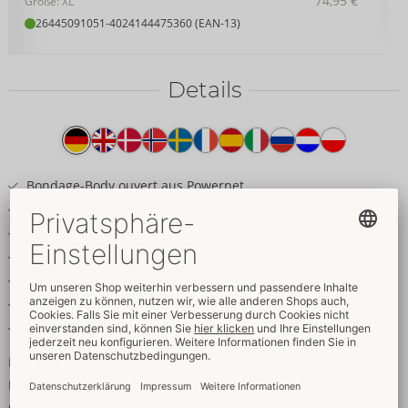
74,95 €
Größe: XL
26445091051
-
4024144475360 (EAN-13)
Details
Produkttext
Bondage-Body ouvert aus Powernet
Inklusive Armfesseln & Kettenleine
Schenkel-Harnesse abnehmbar
Edle Mattlook-Details in Dunkellila
Dekorative Ringe für Fesselspiele
Träger und Strapse verstellbar
Weich & elastisch für hohen Tragekomfort
Einteiler mit fesselnden Extras!
Body ouvert von Cottelli BONDAGE mit abnehmbaren Strapsen
und Schenkel-Harnessen. Ein Halsband mit Kettenleine und