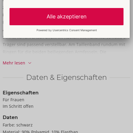
zwei Armfesseln für Soft-Bondage-Spiele sind ebenfalls
inklusive! Body aus schwarzem Powernet mit dekorativen
Details im dunkellilafarbenem Mattlook und silberfarbenen
Accessoires. Vorne sowie hinten tief ausgeschnitten und im
Schritt verführerisch offen. Im Rücken mit Hakenverschluss, die
Träger sind passend verstellbar. Am Taillenband rundum mit
Ringen für die beiden beiliegenden Armfesseln. Die
Fesselriemen sind mit ihren Klettverschlüssen schnell angelegt
Mehr lesen
und passend verstellbar. Genauso wie das beiliegende
Halsband mit der abnehmbaren Karabinerkette als
Daten & Eigenschaften
Führungsleine. Die verstellbaren Strapse und Doppel-
Schenkelriemen sind ebenfalls komplett abnehmbar.
Eigenschaften
Für Frauen
90% Polyamid, 10% Elasthan.
Im Schritt offen
Daten
Farbe:
schwarz
Material:
90% Polyamid, 10% Elasthan