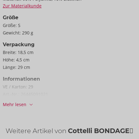
Zur Materialkunde
Größe
Größe:
S
Gewicht:
290 g
Verpackung
Breite:
18,5 cm
Höhe:
4,5 cm
Länge:
29 cm
Informationen
VE / Karton:
29
Art.-Nr.:
26445091021
Barcode:
4024144475339 (EAN-13)
Mehr lesen
Zolltarifnummer:
61089200
Herkunftsland:
CN
Verfügbarkeit
Weitere Artikel von
Cottelli BONDAGE
nächste Lieferung:
48/2026