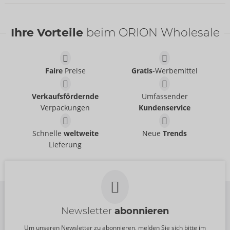
Bestseller
Bestseller
Ihre Vorteile
beim ORION Wholesale
Faire
Preise
Gratis
-Werbemittel
Verkaufsfördernde
Umfassender
Verpackungen
Kundenservice
Set
Set
Cottelli BONDAGE
Cottelli BONDAGE
- ORION Brand
- ORION Brand
Schnelle
weltweite
Neue
Trends
26451491021
22157303031
Lieferung
UVP:
74,95 €
UVP:
79,95 €
Newsletter
abonnieren
Um unseren Newsletter zu abonnieren, melden Sie sich bitte im