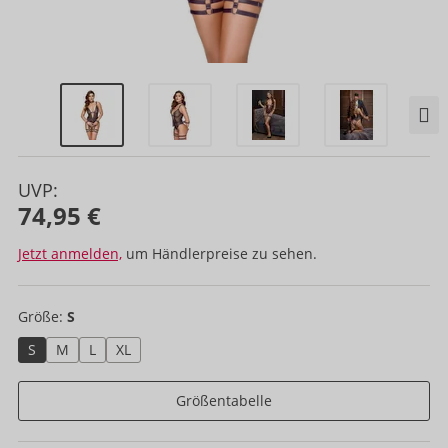
UVP:
74,95 €
Jetzt anmelden,
um Händlerpreise zu sehen.
Größe:
S
S
M
L
XL
Größentabelle