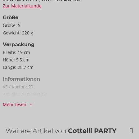
Zur Materialkunde
Größe
Größe:
S
Gewicht:
220 g
Verpackung
Breite:
19 cm
Höhe:
5,5 cm
Länge:
28,7 cm
Informationen
VE / Karton:
29
Art.-Nr.:
26451901021
Barcode:
4024144691845 (EAN-13)
Mehr lesen
Zolltarifnummer:
61089200
Herkunftsland:
CN
Weitere Artikel von
Cottelli PARTY