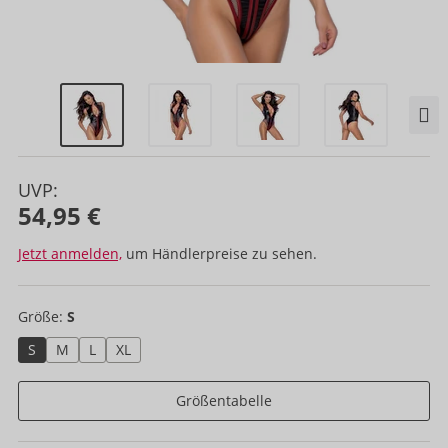
UVP:
54,95 €
Jetzt anmelden,
um Händlerpreise zu sehen.
Größe:
S
S
M
L
XL
Größentabelle