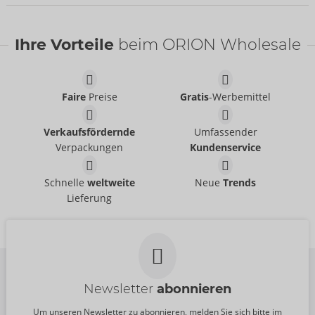
NEU
NEU
Ihre Vorteile
beim ORION Wholesale
Faire
Preise
Gratis
-Werbemittel
Verkaufsfördernde
Umfassender
Verpackungen
Kundenservice
Set
Rock
Cottelli PARTY
Cottelli PARTY
- ORION Brand
- ORION Brand
Schnelle
weltweite
Neue
Trends
22606971021
27707681021
Lieferung
UVP:
99,95 €
UVP:
49,95 €
Newsletter
abonnieren
Um unseren Newsletter zu abonnieren, melden Sie sich bitte im