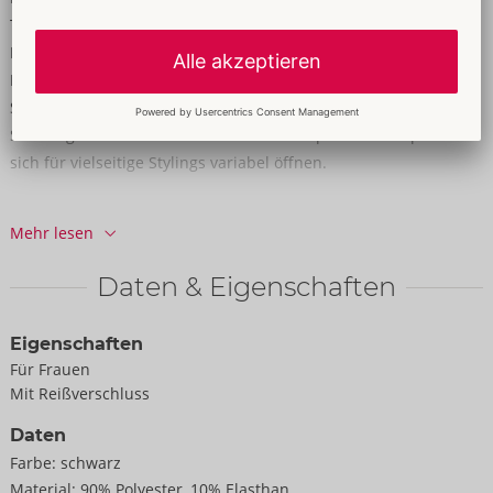
Tragekomfort. Der Riostring-Style mit extra hohen
Beinausschnitten bringt Po und Beine optimal zur Geltung.
Dunkelrote Paspelierungen setzen die Silhouette in rasante
Szene. Der lange 3-Wege-Reißverschluss vorne verläuft vom
Stehkragen bis runter in den Schritt. Der praktische Zip lässt
sich für vielseitige Stylings variabel öffnen.
90% Polyester, 10% Elasthan.
Mehr lesen
Daten & Eigenschaften
Eigenschaften
Für Frauen
Mit Reißverschluss
Daten
Farbe:
schwarz
Material:
90% Polyester, 10% Elasthan