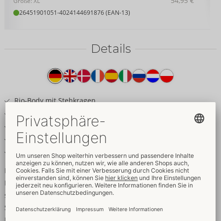
54,95 €
Größe: XL
26451901051
-
4024144691876 (EAN-13)
Details
Produkttext
Rio-Body mit Stehkragen
Edler 2-farbiger Mattlook
Transparente Netz-Einsätze
3-Wege-Reißverschluss bis in den Schritt
Weich & elastisch für hohen Tragekomfort
Mattlook-Style mit Mesh und Zip!
Knapp geschnittener Body von Cottelli PARTY im edlen
schwarzen Mattlook mit transparenten Netz-Einsätzen auf den
Schultern und vorne an den Beinabschlüssen. Der elastische
Material-Mix schmiegt sich weich und hautnah an für besten