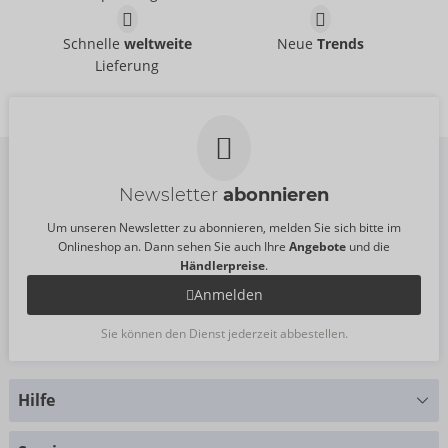
Catsuit ouvert
Body
Fantasy by Cottelli
Fantasy by Cottelli
- ORION Brand
- ORION Brand
Schnelle
weltweite
Neue
Trends
25519001111
26451141101
Lieferung
UVP:
19,95 €
UVP:
34,95 €
Größe:
S-L
Newsletter
abonnieren
Um unseren Newsletter zu abonnieren, melden Sie sich bitte im
Onlineshop an. Dann sehen Sie auch Ihre
Angebote
und die
Händlerpreise
.
Anmelden
Sie können den Dienst jederzeit abbestellen.
Hilfe
Sie haben Fragen?