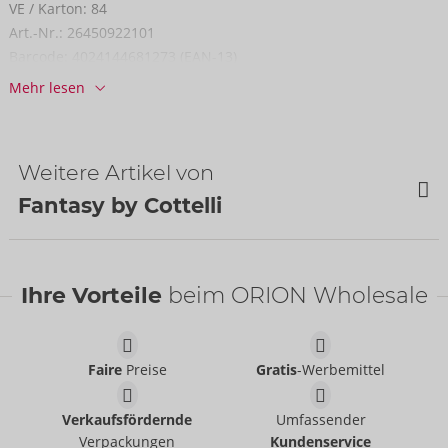
VE / Karton:
84
Art.-Nr.:
26450922101
Barcode:
4024144681273 (EAN-13)
Zolltarifnummer:
61089200
Mehr lesen
Herkunftsland:
CN
Verfügbarkeit
nächste Lieferung:
34/2026
Weitere Artikel von
Fantasy by Cottelli
NEU
NEU
Ihre Vorteile
beim ORION Wholesale
Faire
Preise
Gratis
-Werbemittel
Verkaufsfördernde
Umfassender
Verpackungen
Kundenservice