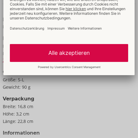
Tragekomfort.
Daten & Eigenschaften
94% Polyamid, 6% Elasthan.
Eigenschaften
Für Frauen
Daten
Farbe:
weiß
Material:
94% Polyamid, 6% Elasthan
Zur Materialkunde
Größe
Größe:
S-L
Gewicht:
90 g
Verpackung
Breite:
16,8 cm
Höhe:
3,2 cm
Länge:
22,8 cm
Informationen