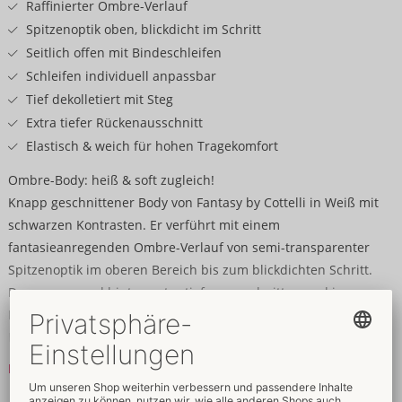
Raffinierter Ombre-Verlauf
Spitzenoptik oben, blickdicht im Schritt
Seitlich offen mit Bindeschleifen
Schleifen individuell anpassbar
Tief dekolletiert mit Steg
Extra tiefer Rückenausschnitt
Elastisch & weich für hohen Tragekomfort
Ombre-Body: heiß & soft zugleich!
Knapp geschnittener Body von Fantasy by Cottelli in Weiß mit
schwarzen Kontrasten. Er verführt mit einem
fantasieanregenden Ombre-Verlauf von semi-transparenter
Spitzenoptik im oberen Bereich bis zum blickdichten Schritt.
Dazu vorne und hinten extra tief ausgeschnitten und im
Dekolleté mit Verbindungssteg. Seitlich komplett offen mit
Bindeschleifen, die individuell passend gebunden werden
können. Extra hohe Beinausschnitte setzen Po und Beine
Mehr lesen
verführerisch in Szene. Rundum weich und elastisch für hohen