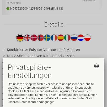
Farbe: pink
54045920000
-
4251460612968 (EAN-13)
Details
Produkttext
Kombinierter Pulsator-Vibrator mit 2 Motoren
Duale Stimulation von Klitoris und G-Zone
Pleasure Air in 8 Intensitätsstufen
Vibration in 3 Modi und 3 Intensitätsstufen
Getrennt oder kombiniert steuerbar
Ergonomisches, flexibles Design
Handlich und leicht
Einfache Bedienung
Ein- und freihändig bespielbar
Seidig softes Silikon