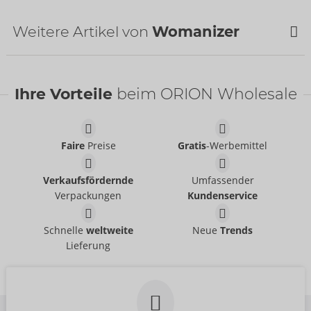
Bestseller
SALE
Verfügbarkeit
nächste Lieferung:
34/2026
Weitere Artikel von
Womanizer
NEU
Ihre Vorteile
beim ORION Wholesale
Faire
Preise
Gratis
-Werbemittel
Wasserbasierend
Heads 3er Black
Womanizer
Just Glide
- ORION Brand
Auslaufartikel
Verkaufsfördernde
Umfassender
06239110000
05338310000
UVP:
5,95 €
Verpackungen
Kundenservice
UVP:
12,90 €
Beauty
Tester Beauty
Womanizer
Womanizer
Schnelle
weltweite
Neue
Trends
54099000000
07544040000
Lieferung
UVP:
69,00 €
UVP:
0,00 €