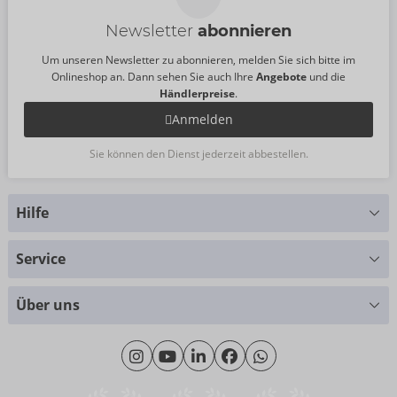
Newsletter
abonnieren
Um unseren Newsletter zu abonnieren, melden Sie sich bitte im
Onlineshop an. Dann sehen Sie auch Ihre
Angebote
und die
Händlerpreise
.
Anmelden
Sie können den Dienst jederzeit abbestellen.
Hilfe
Sie haben Fragen?
Service
Wir helfen Ihnen gern weiter
Größentabellen
+49 (0)461 50 40 308
Über uns
Materialkunde
Montag - Donnerstag: 09:00 - 16:00 Uhr
Wir über uns
Freitag: 09:00 - 15:00 Uhr
Nachhaltigkeit