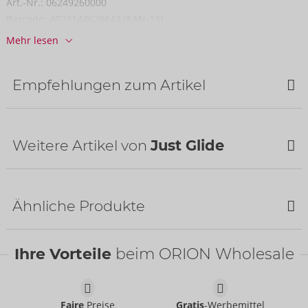
Art.-Nr.:
06249260000
Barcode:
4024144628643 (EAN-13)
Zolltarifnummer:
33079000
Mehr lesen
Verfügbarkeit
nächste Lieferung:
45/2026
Empfehlungen zum Artikel
Bestseller
Weitere Artikel von
Just Glide
Bestseller
Ähnliche Produkte
Ihre Vorteile
beim ORION Wholesale
Wasserbasierend
Set 3 x 50 ml
Just Glide
Just Glide
- ORION Brand
- ORION Brand
06100620000
06239890000
Faire
Preise
Gratis
-Werbemittel
UVP:
39,95 €
UVP:
14,95 €