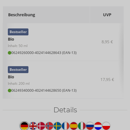
Beschreibung
UVP
Bestseller
Bio
8,95 €
Inhalt: 50 ml
06249260000
-
4024144628643 (EAN-13)
Bestseller
Bio
17,95 €
Inhalt: 200 ml
06249340000
-
4024144628650 (EAN-13)
Details
Produkttext