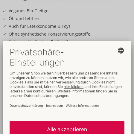
Veganes Bio-Gleitgel
Öl- und fettfrei
Auch für Latexkondome & Toys
Ohne synthetische Konservierungsstoffe
Keine synthetischen Duftstoffe
Natur pur!
Gleitgel Bio von Just Glide für mehr Spaß am Sex auf die
gewünschten Körperstellen auftragen. Für die Verwendung mit
Latexkondomen und Sexspielzeug geeignet. Vegan, öl- und
fettfrei. Überwiegend aus kontrolliert biologischem Anbau und
frei von synthetischen Konservierungs- und Duftstoffen.
Inhaltsstoffe
Glycerin, Aqua, Sodium Lactate, Lactic Acid, Xanthan Gum,
Levulinic Acid, Sodium Levulinate
Daten & Eigenschaften