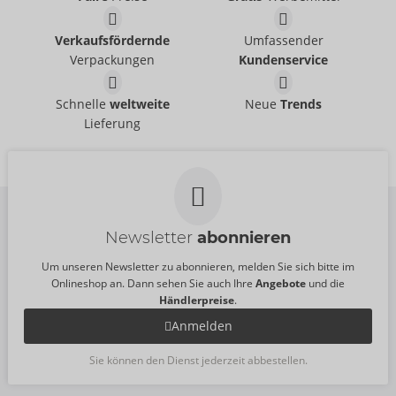
Performance
Reinigungsspray Toys
Größe:
50 ml
Verkaufsfördernde
Umfassender
Just Glide
Just Glide
- ORION Brand
- ORION Brand
06318170000
06311830000
Verpackungen
Kundenservice
UVP:
295,00 €
UVP:
11,95 €
Bio Anal
Set 3 x 50 ml
Größe:
250 ml
Schnelle
weltweite
Neue
Trends
Just Glide
Just Glide
- ORION Brand
- ORION Brand
Lieferung
06249420000
06239890000
UVP:
8,95 €
UVP:
14,95 €
Größe:
50 ml
Newsletter
abonnieren
Um unseren Newsletter zu abonnieren, melden Sie sich bitte im
Onlineshop an. Dann sehen Sie auch Ihre
Angebote
und die
Händlerpreise
.
Anmelden
Sie können den Dienst jederzeit abbestellen.