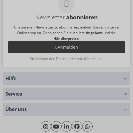
Newsletter
abonnieren
Um unseren Newsletter zu abonnieren, melden Sie sich bitte im
Onlineshop an. Dann sehen Sie auch Ihre
Angebote
und die
Händlerpreise
.
Anmelden
Sie können den Dienst jederzeit abbestellen.
Hilfe
Sie haben Fragen?
Service
Wir helfen Ihnen gern weiter
Größentabellen
+49 (0)461 50 40 308
Über uns
Materialkunde
Montag - Donnerstag: 09:00 - 16:00 Uhr
Wir über uns
Freitag: 09:00 - 15:00 Uhr
Nachhaltigkeit