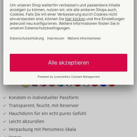
Bestseller
69 mm
49,95 €
Inhalt: 100 Stück
Ohne Verkaufsverpackung
04159870000
-
4260605482199 (EAN-13)
Details
Produkttext
Kondom in individueller Passform
Transparent, feucht, mit Reservoir
Hauchdünn für ein echt pures Gefühl
Leicht abzurollen
Verpackung mit Penismess-Skala