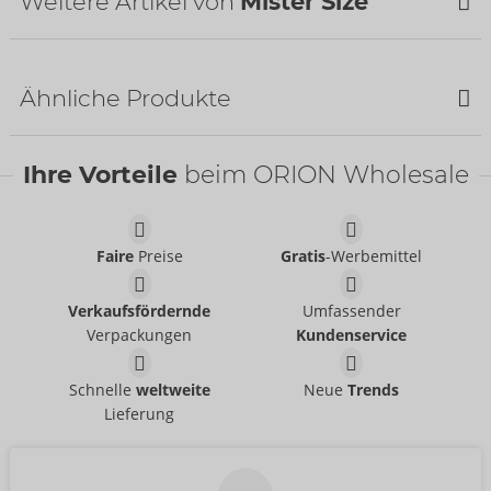
Weitere Artikel von
Mister Size
Bestseller
Bestseller
Ähnliche Produkte
Bestseller
Bestseller
Ihre Vorteile
beim ORION Wholesale
Faire
Preise
Gratis
-Werbemittel
64 mm
60 mm
Mister Size
Mister Size
Verkaufsfördernde
Umfassender
04173270000
04173860000
Verpackungen
Kundenservice
UVP:
53,70 €
UVP:
137,70 €
64 mm
60 mm
Schnelle
weltweite
Neue
Trends
Mister Size
Mister Size
Lieferung
04137980000
04137630000
UVP:
8,95 €
UVP:
8,95 €