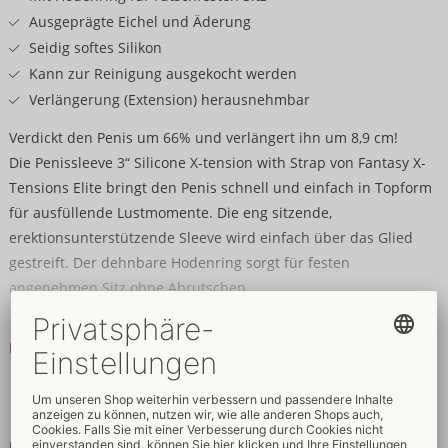
Ausgeprägte Eichel und Äderung
Seidig softes Silikon
Kann zur Reinigung ausgekocht werden
Verlängerung (Extension) herausnehmbar
Verdickt den Penis um 66% und verlängert ihn um 8,9 cm!
Die Penissleeve 3“ Silicone X-tension with Strap von Fantasy X-
Tensions Elite bringt den Penis schnell und einfach in Topform
für ausfüllende Lustmomente. Die eng sitzende,
erektionsunterstützende Sleeve wird einfach über das Glied
gestreift. Der dehnbare Hodenring sorgt für festen
angenehmen Sitz ohne Abrutschen.
Mit ausgeprägter Eichel und Äderung und aus seidig softem
Mehr lesen
Silikon gefertigt, schmiegt sich die rundum elastische Sleeve
jedem Penis hautnah an. Dank des prächtigen
Daten & Eigenschaften
Außendurchmessers wird der Penis im Umfang um 66%
vergrößert und um 8,9 cm verlängert. Die softe Verlängerung ist