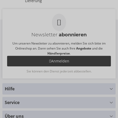
Lieferung
05481890000
Auslaufartikel
UVP:
50,00 €
54014370000
UVP:
140,00 €
Newsletter
abonnieren
Um unseren Newsletter zu abonnieren, melden Sie sich bitte im
Onlineshop an. Dann sehen Sie auch Ihre
Angebote
und die
Händlerpreise
.
Anmelden
Sie können den Dienst jederzeit abbestellen.
Hilfe
Sie haben Fragen?
Service
Wir helfen Ihnen gern weiter
Größentabellen
+49 (0)461 50 40 308
Über uns