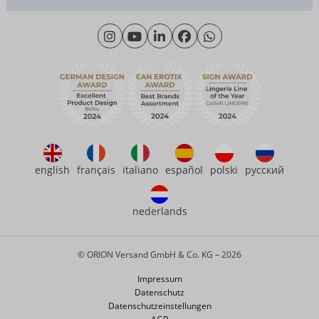
Materialkunde
Montag - Donnerstag: 09:00 - 16:00 Uhr
Wir über uns
Freitag: 09:00 - 15:00 Uhr
Nachhaltigkeit
eroFame
Kontakt
Häufige Fragen
english
français
italiano
español
polski
русский
nederlands
© ORION Versand GmbH & Co. KG – 2026
Impressum
Datenschutz
Datenschutzeinstellungen