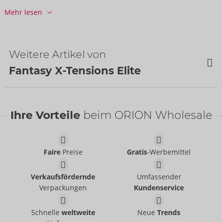
Art.-Nr.:
50026050000
Mehr lesen
Barcode:
603912772951 (UPC-A)
Zolltarifnummer:
90191090
Herkunftsland:
CN
Weitere Artikel von
Fantasy X-Tensions Elite
SALE
Ihre Vorteile
beim ORION Wholesale
Faire
Preise
Gratis
-Werbemittel
Verkaufsfördernde
Umfassender
Verpackungen
Kundenservice
Hollow Silicone Strap-
3“ Vibrating Mega X-
on
tension with Remote
Schnelle
weltweite
Neue
Trends
Fantasy X-Tensions Elite
Fantasy X-Tensions Elite