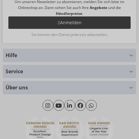
Um unseren Newsletter zu abonnieren, melden Sie sich bitte im
Onlineshop an. Dann sehen Sie auch Ihre
Angebote
und die
Händlerpreise
.
Anmelden
Sie können den Dienst jederzeit abbestellen.
Hilfe
Sie haben Fragen?
Service
Wir helfen Ihnen gern weiter
Größentabellen
+49 (0)461 50 40 308
Über uns
Materialkunde
Montag - Donnerstag: 09:00 - 16:00 Uhr
Wir über uns
Freitag: 09:00 - 15:00 Uhr
Nachhaltigkeit
eroFame
Kontakt
Häufige Fragen