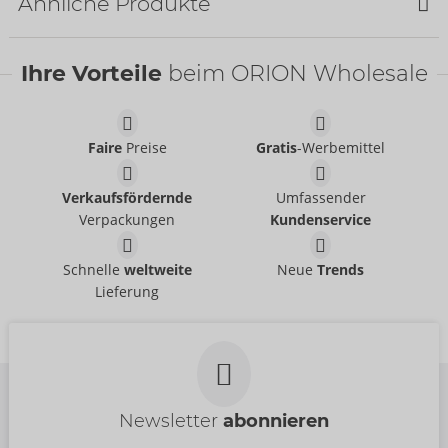
Ähnliche Produkte
Bestseller
Bestseller
Ihre Vorteile
beim ORION Wholesale
Faire
Preise
Gratis
-Werbemittel
Verkaufsfördernde
Umfassender
Verpackungen
Kundenservice
You & Me
Schmuseduell
Schnelle
weltweite
Neue
Trends
07821650000
07007890000
Lieferung
UVP:
24,95 €
UVP:
34,95 €
Inhalt:
1
Größe:
57 Teile
Newsletter
abonnieren