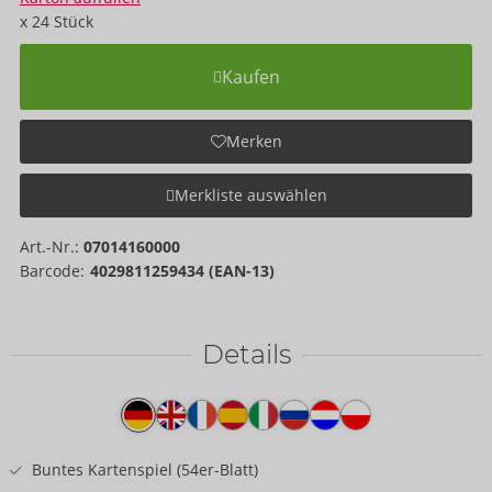
x
24
Stück
Kaufen
Merken
Merkliste auswählen
Art.-Nr.:
07014160000
Barcode:
4029811259434 (EAN-13)
Details
Produkttext
Buntes Kartenspiel (54er-Blatt)