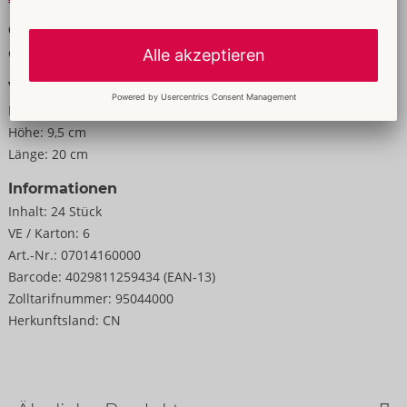
Größe
Gewicht:
2345 g
Verpackung
Breite:
15,5 cm
Höhe:
9,5 cm
Länge:
20 cm
Informationen
Inhalt:
24 Stück
VE / Karton:
6
Art.-Nr.:
07014160000
Barcode:
4029811259434 (EAN-13)
Zolltarifnummer:
95044000
Herkunftsland:
CN