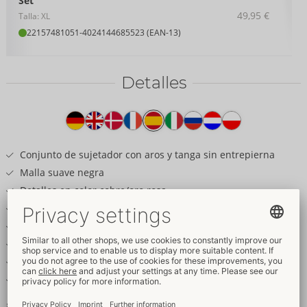
Set
49,95 €
Talla: XL
22157481051
-
4024144685523 (EAN-13)
Detalles
Texto
del
producto
Conjunto de sujetador con aros y tanga sin entrepierna
Malla suave negra
Detalles en color cobre/oro rosa
Anillas plateadas
Elegantes copas con aros y tirantes
Tirantes ajustables
String abierto en la entrepierna
Elástico y suave para mayor comodidad
¡Destaca con estilo y comodidad!