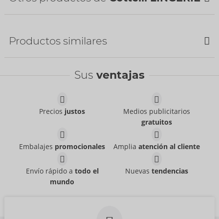
siguiente envío:
48/2026
NUEVO
Productos similares
Sus
ventajas
Precios
justos
Medios publicitarios
gratuitos
Set
Set
Cottelli LINGERIE
- ORION Brand
Cottelli LINGERIE
- ORION Brand
22157723021
Embalajes
promocionales
Amplia
atención al cliente
22157561021
PVR:
54,95 €
PVR:
49,95 €
Set
Set
Envío rápido a
todo el
Nuevas
tendencias
Abierta Fina
Cottelli LINGERIE
- ORION Brand
- ORION Brand
mundo
22157801021
22157561021
PVR:
89,95 €
PVR:
49,95 €