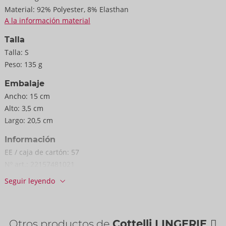
Material:
92% Polyester, 8% Elasthan
A la información material
Talla
Talla:
S
Peso:
135 g
Embalaje
Ancho:
15 cm
Alto:
3,5 cm
Largo:
20,5 cm
Información
EE / caja de cartón:
57
Nº art.:
22157481021
Código de barras:
4024144685493 (EAN-13)
Seguir leyendo
Arancel aduanero:
62121010
País de fabricación:
CN
Disponibilidad
Otros productos de
Cottelli LINGERIE