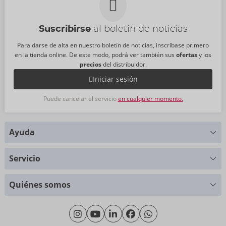
Suscribirse
al boletín de noticias
Para darse de alta en nuestro boletín de noticias, inscríbase primero
en la tienda online. De este modo, podrá ver también sus
ofertas
y los
precios
del distribuidor.
Iniciar sesión
Puede cancelar el servicio
en cualquier momento.
Ayuda
¿Alguna pregunta?
Servicio
Le ayudaremos con mucho gusto
Tablas de tallas
+49 (0)461 50 40 308
Quiénes somos
Ciencia de materiales
Lunes - Jueves: 09:00 - 16:00
Sobre nosotros
Viernes: 09:00 - 15:00
Sostenibilidad