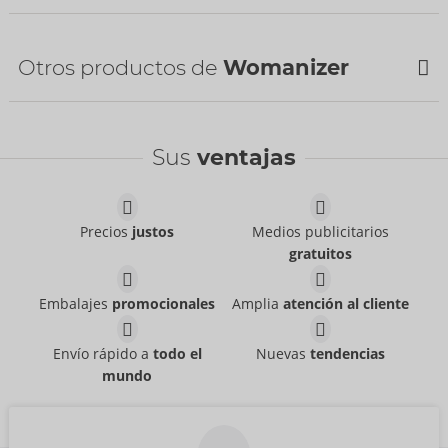
Arancel aduanero:
90191010
Bestseller
País de fabricación:
CN
Otros productos de
Womanizer
NUEVO
Sus
ventajas
Precios
justos
Medios publicitarios
Waterbased
Womanizer Charging
gratuitos
Just Glide
- ORION Brand
Cable
06100620000
Womanizer
PVR:
39,95 €
Embalajes
promocionales
Amplia
atención al cliente
05338900000
PVR:
12,99 €
Beauty
Tester Beauty
Womanizer
Womanizer
Envío rápido a
todo el
Nuevas
tendencias
54099000000
07544040000
mundo
PVR:
69,00 €
PVR:
0,00 €