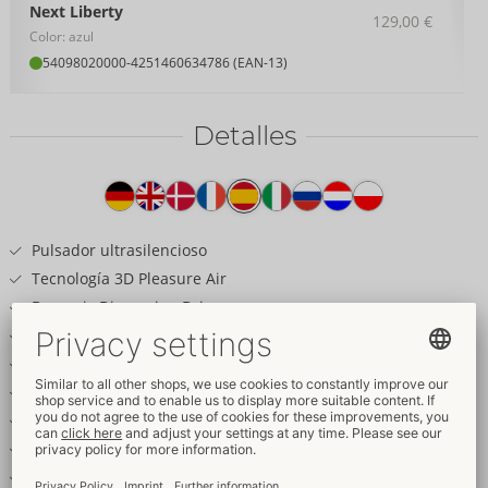
Next Liberty
129,00 €
Color: azul
54098020000
-
4251460634786 (EAN-13)
Detalles
Texto
del
producto
Pulsador ultrasilencioso
Tecnología 3D Pleasure Air
Dynamic Dimension Drive
Estimulación clitoriana intensa y natural
Con una práctica tapa magnética
Tamaño compacto ideal para viajar
Diseño elegante
8 intensidades
Control del clímax en 3 niveles