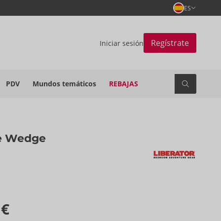
ES
Regístrate
Iniciar sesión
PDV
Mundos temáticos
REBAJAS
e Wedge
 €