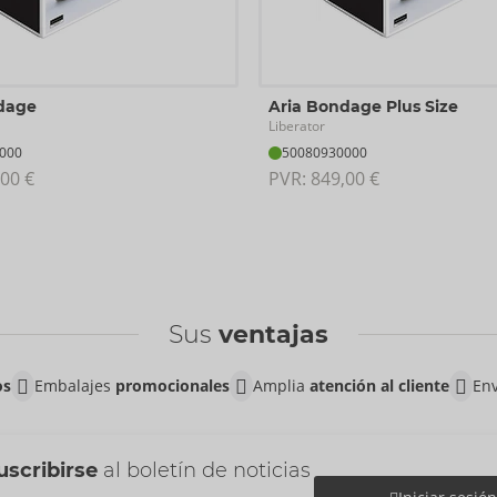
dage
Aria Bondage Plus Size
Liberator
000
50080930000
00 €
PVR: 
849,00 €
Sus
ventajas
os
Embalajes
promocionales
Amplia
atención al cliente
Env
uscribirse
al boletín de noticias