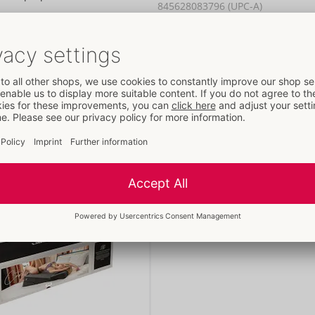
845628083796 (UPC-A)
Arancel aduanero:
94049090
País de fabricación:
US
arse fácilmente al cojín
Seguir leyendo
se y ajustarse
Disponibilidad
siguiente envío:
38/2026
espuma resistente a la
Recomendaciones del artículo