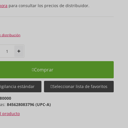
hora
para consultar los precios de distribuidor.
e distribución
Comprar
vigilancia estándar
Seleccionar lista de favoritos
80000
as:
845628083796 (UPC-A)
el producto