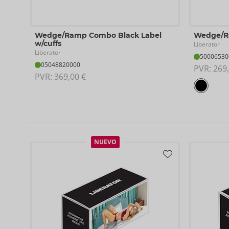
Wedge/Ramp Combo Black Label
Wedge/
w/cuffs
Liberator
Liberator
50006530
05048820000
PVR: 
269,
PVR: 
369,00 €
NUEVO