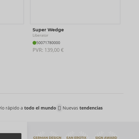
Ravi
Super Wedge
Liber
Liberator
50
50071780000
PVR:
PVR: 
139,00 €
ío rápido a
todo el mundo
Nuevas
tendencias