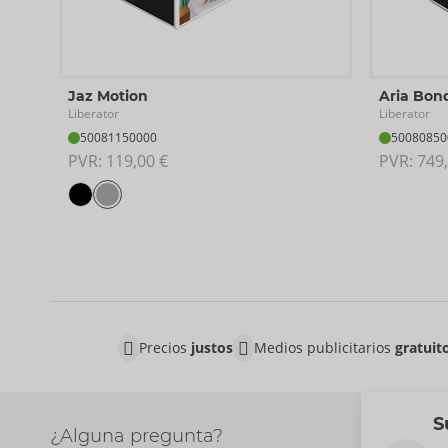
Jaz Motion
Aria Bon
Liberator
Liberator
50081150000
50080850
PVR: 
119,00 €
PVR: 
749,
Precios
justos
Medios publicitarios
gratuit
S
¿Alguna pregunta?