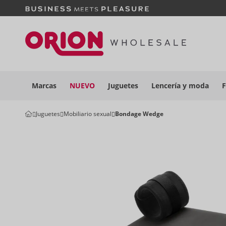
Marcas
NUEVO
Juguetes
Lencería y
moda
F
Juguetes
Mobiliario sexual
Bondage Wedge