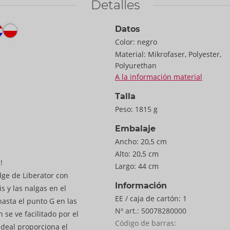
Detalles
Datos
Color:
negro
Material:
Mikrofaser, Polyester,
Polyurethan
A la información material
Talla
Peso:
1815 g
Embalaje
Ancho:
20,5 cm
Alto:
20,5 cm
!
Largo:
44 cm
ge de Liberator con
Información
s y las nalgas en el
EE / caja de cartón:
1
asta el punto G en las
Nº art.:
50078280000
 se ve facilitado por el
Código de barras:
 ideal proporciona el