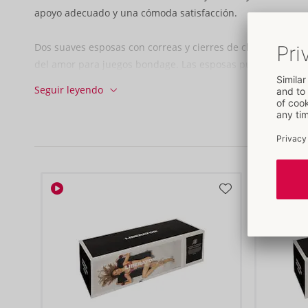
apoyo adecuado y una cómoda satisfacción.
Dos suaves esposas con correas y cierres de clic pueden fij
del amor para juegos bondage. Las esposas pueden colocar
rápidamente con los cierres de velcro.
Seguir leyendo
La suave funda de microfibra puede retirarse del cojín de 
humedad y lavarse para facilitar su limpieza.
61 cm x 35,5 cm x 17,8 cm.
Poliéster (microfibra), poliuretano (espuma).