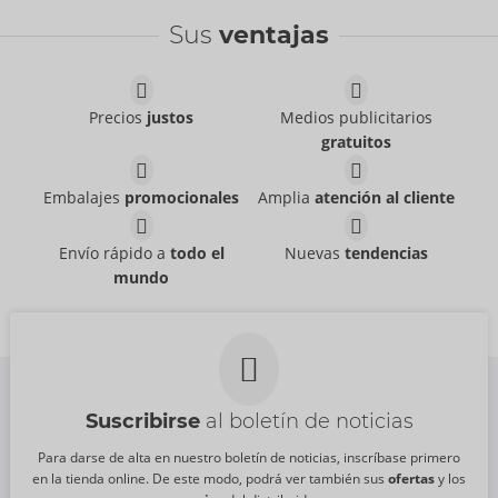
Bestseller
Sus
ventajas
Precios
justos
Medios publicitarios
gratuitos
49 mm
53 mm
Mister Size
Mister Size
Embalajes
promocionales
Amplia
atención al cliente
04172110000
04172200000
PVR:
59,40 €
PVR:
59,40 €
49 mm
53 mm
Envío rápido a
todo el
Nuevas
tendencias
Mister Size
Mister Size
mundo
04172110000
04172200000
PVR:
59,40 €
PVR:
59,40 €
Suscribirse
al boletín de noticias
Para darse de alta en nuestro boletín de noticias, inscríbase primero
en la tienda online. De este modo, podrá ver también sus
ofertas
y los