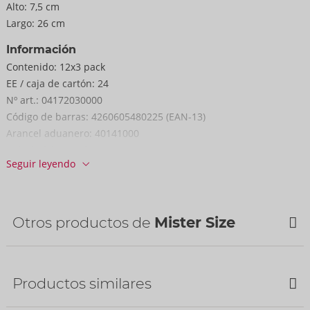
Alto:
7,5 cm
Largo:
26 cm
Información
Contenido:
12x3 pack
EE / caja de cartón:
24
Nº art.:
04172030000
Código de barras:
4260605480225 (EAN-13)
Arancel aduanero:
40141000
País de fabricación:
MY
Seguir leyendo
Otros productos de
Mister Size
Bestseller
Productos similares