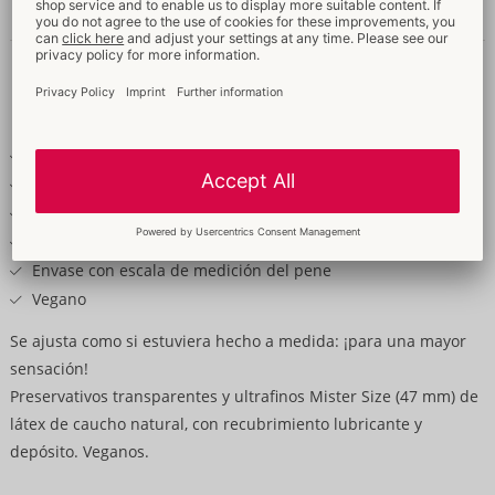
Detalles
Texto
del
producto
Condón con ajuste personalizado
Transparente, lubricado, con depósito
Ultradelgado para una sensación realmente pura
Fácil de desenrollar
Envase con escala de medición del pene
Vegano
Se ajusta como si estuviera hecho a medida: ¡para una mayor
sensación!
Preservativos transparentes y ultrafinos Mister Size (47 mm) de
látex de caucho natural, con recubrimiento lubricante y
depósito. Veganos.