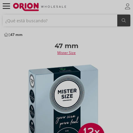
47 mm
47 mm
Mister Size