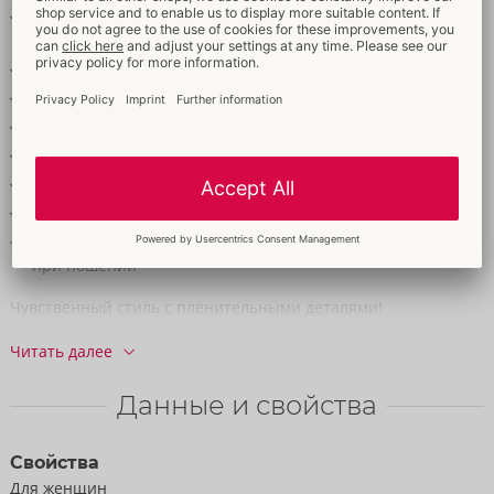
Элемент украшения между чашечками с заниженной
талией
Воротник можно снять с хэбэ
Стринги приглашающе открыты в промежности
Съемные бретели для подтяжек
Стимулирующая цепочка в промежности съемная
Регулируемые бретели и подтяжки
Манжеты с петлей для пальцев и карабином
Мягкие и эластичные, обеспечивающие высокий комфорт
при ношении
Чувственный стиль с пленительными деталями!
Комплект Cottelli BONDAGE без промежности с длинным
Читать далее
лифом, подтяжками без промежности и 2 длинными
манжетами на лодыжках. Стильный темно-красный мокрый
Данные и свойства
образ с аксессуарами серебряного цвета. Эластичные и
мягкие для максимального комфорта. Удлиненная чашка с
Свойства
цепочкой-сердечком между чашками с заниженной талией.
Для женщин