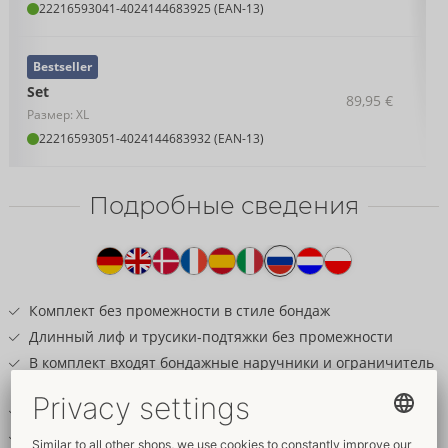
22216593041
-
4024144683925 (EAN-13)
Bestseller
Set
89,95 €
Размер: XL
22216593051
-
4024144683932 (EAN-13)
Подробные сведения
Текст
к
товару
Комплект без промежности в стиле бондаж
Длинный лиф и трусики-подтяжки без промежности
В комплект входят бондажные наручники и ограничитель
шеи
Элегантный глубокий красный цвет
Цепочки и кольца серебряного цвета