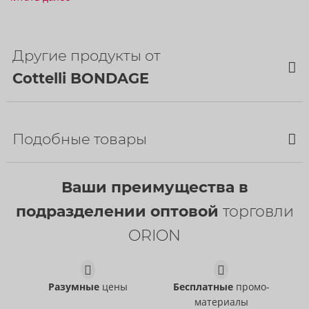
Штрихкод:
4024144683901 (EAN-13)
код ТН ВЭД:
61143000
Страна происхождения:
CN
Другие продукты от
Доступность
Cottelli BONDAGE
следующая доставка:
48/2026
Bestseller
Bestseller
Подобные товары
Bestseller
Ваши преимущества в
подразделении оптовой
торговли
ORION
Set
Set
Cottelli BONDAGE
Cottelli BONDAGE
- ORION Brand
- ORION Brand
Разумные
цены
Бесплатные
промо-
26451491021
22157303031
РРЦ:
74,95 €
РРЦ:
79,95 €
материалы