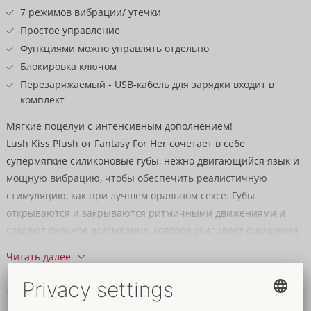
7 режимов вибрации/ утечки
Простое управление
Функциями можно управлять отдельно
Блокировка ключом
Перезаряжаемый - USB-кабель для зарядки входит в
комплект
Мягкие поцелуи с интенсивным дополнением!
Lush Kiss Plush от Fantasy For Her сочетает в себе
супермягкие силиконовые губы, нежно двигающийся язык и
мощную вибрацию, чтобы обеспечить реалистичную
стимуляцию, как при лучшем оральном сексе. Губы
открываются и закрываются ритмичными движениями и
создают сильное всасывание, которое усиливает ощущения
(технология Intermittent Suction). В то же время
Читать далее
вращающийся, скользящий вверх-вниз мягкий язычок с
мощной вибрацией обеспечивает дополнительную глубину
Данные и свойства
и интенсивность.