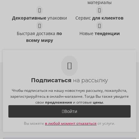
материалы
РРЦ:
99,00 €
РРЦ:
99,00 €
Pleasure Sucker
Her Ultimate Pleasure
Fantasy For Her
Max
Декоративные
упаковки
Сервис
для клиентов
05480300000
Fantasy For Her
РРЦ:
110,00 €
05474680000
Быстрая доставка
по
Новые
тенденции
РРЦ:
180,00 €
всему миру
Подписаться
на рассылку
Чтобы подписаться на нашу новостную рассылку, пожалуйста,
зарегистрируйтесь в онлайн-магазине. Тогда Вы также увидите
свои
предложения
и оптовые
цены
.
Войти
Вы можете
в любой момент отказаться
от услуги.