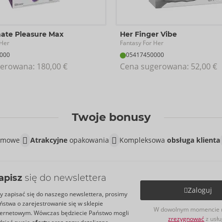
mate Pleasure Max
Her Finger Vibe
 Her
Fantasy For Her
000
05417450000
erowana: 
180,00 €
Cena sugerowana: 
52,00 €
Twoje bonusy
lamowe
Atrakcyjne
opakowania
Kompleksowa
obsługa klienta
apisz
się do newslettera
Zaloguj
y zapisać się do naszego newslettera, prosimy
ństwa o zarejestrowanie się w sklepie
W dowolnym momencie 
ternetowym. Wówczas będziecie Państwo mogli
zrezygnować
z usłu