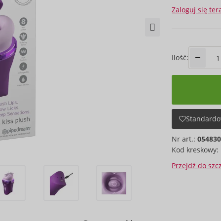
Zaloguj się ter
Ilość:
Standardo
Nr art.:
05483
Kod kreskowy:
Przejdź do sz