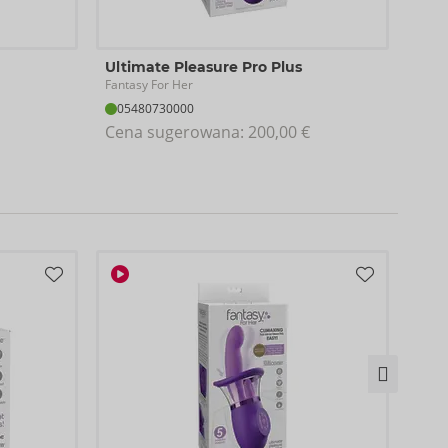
Disc
Ultimate Pleasure Pro Plus
Inti
Fantasy For Her
Fanta
05480730000
05
Cena sugerowana: 
200,00 €
Cen