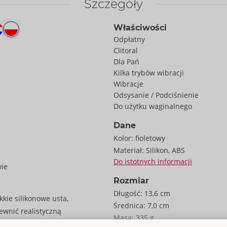
Szczegóły
Właściwości
Odpłatny
Clitoral
Dla Pań
Kilka trybów wibracji
Wibracje
Odsysanie / Podciśnienie
Do użytku waginalnego
Dane
Kolor:
fioletowy
Materiał:
Silikon, ABS
Do istotnych informacji
wie
Rozmiar
Długość:
13,6 cm
kkie silikonowe usta,
Średnica:
7,0 cm
pewnić realistyczną
Masa:
335 g
 zamykają w rytmicznych