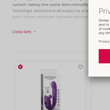
ruchach i tworzą silne ssanie, które intensyfikuje doznania 
Technology). Jednocześnie obracający się, przesuwający się
język z silnymi wibracjami zapewnia dodatkową głębię i in
3 potężne tryby ssania i 7 połączonych trybów wycieku i wib
Czytaj dalej
zróżnicowaną przyjemność dla delikatnej, równomiernej lu
stymulacji. Funkcjami można wygodnie sterować bezpośred
zabawce za naciśnięciem przycisku - pojedynczo lub w eksc
Jedwabiście miękki silikon jest przyjemny w dotyku i zape
komfort. Wyposażony w ochronną nasadkę i praktyczną blo
Kiss Plush jest również idealnym towarzyszem podróży. Dz
IPX6 wibrator jest łatwy do czyszczenia.
Możliwość ładowania - w zestawie kabel USB do ładowania
13,6 cm długości, 13,3 cm długości bez nasadki ochronnej;
7 x 7,6 cm szerokości.
Waga 227 g.