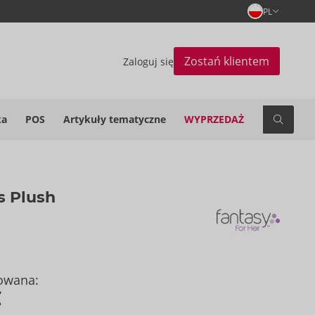
PL
Zostań klientem
Zaloguj się
ka
POS
Artykuły tematyczne
WYPRZEDAŻ
s Plush
owana:
€