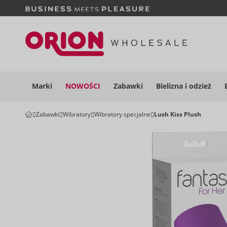
Marki
NOWOŚCI
Zabawki
Bielizna i
odzież
Zabawki
Wibratory
Wibratory specjalne
Lush Kiss Plush