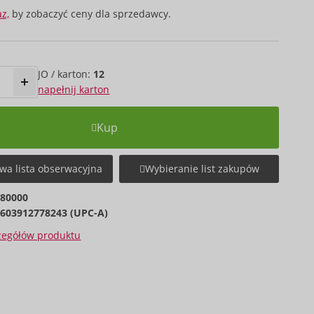
az,
by zobaczyć ceny dla sprzedawcy.
JO / karton:
12
napełnij karton
Kup
wa lista obserwacyjna
Wybieranie list zakupów
080000
603912778243 (UPC-A)
czegółów produktu