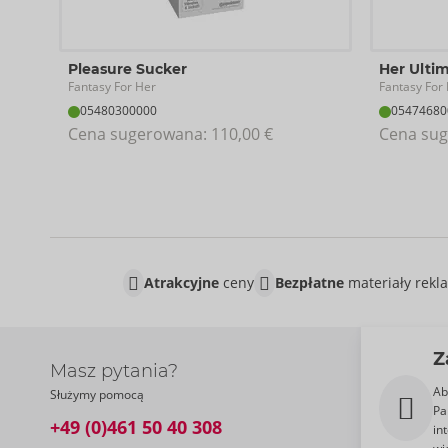
Pleasure Sucker
Her Ulti
Fantasy For Her
Fantasy For
05480300000
05474680
Cena sugerowana: 
110,00 €
Cena sug
Atrakcyjne
ceny
Bezpłatne
materiały rek
Z
Masz pytania?
Ab
Służymy pomocą
Pa
+49 (0)461 50 40 308
in