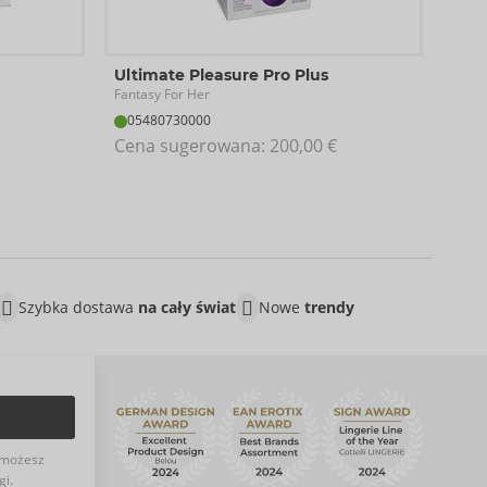
G-To
Ultimate Pleasure Pro Plus
Fanta
Fantasy For Her
05
05480730000
Cen
Cena sugerowana: 
200,00 €
Szybka dostawa
na cały świat
Nowe
trendy
możesz
gi.