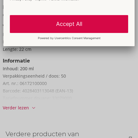
Formaat
Gewicht:
225 g
Verpakking
Breedte:
6,5 cm
Hoogte:
4 cm
Lengte:
22 cm
Informatie
Inhoud:
200 ml
Verpakkings­eenheid / doos:
50
Art. nr.:
06172100000
Barcode:
4028403113048 (EAN-13)
Tariefnummer douane:
33079000
Verder lezen
Verdere producten van