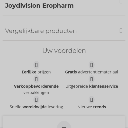
Joydivision Eropharm
Vergelijkbare producten
Bestseller
Uw voordelen
Eerlijke
prijzen
Gratis
advertentiemateriaal
AQUAglide anal
AQUAglide liquid
Joydivision Eropharm
Joydivision Eropharm
Verkoopbevorderende
Uitgebreide
klantenservice
06313370000
06180120000
verpakkingen
AVP:
69,95 €
AVP:
18,95 €
Maat:
1000 ml
Performance
Original
Snelle
wereldwijde
levering
Nieuwe
trends
Just Glide
Flutschi
- ORION Brand
- ORION Brand
06259570000
06203000000
AVP:
13,95 €
AVP:
12,95 €