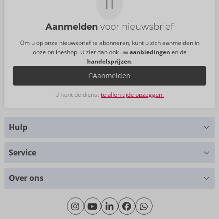
Maat:
200 ml
Aanmelden
voor nieuwsbrief
Om u op onze nieuwsbrief te abonneren, kunt u zich aanmelden in
onze onlineshop. U ziet dan ook uw
aanbiedingen
en de
handelsprijzen
.
Aanmelden
U kunt de dienst
te allen tijde opzeggen.
Hulp
Hebt u vragen?
Service
Wij helpen u graag verder
Maattabellen
+49 (0)461-5040-308
Over ons
Materialen
Maandag - Donderdag: 09.00 - 16.00 uur
Over ons
Vrijdag: 09.00 - 15.00 uur
Duurzaamheid