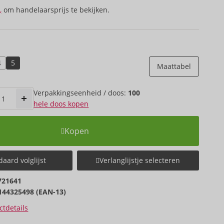
,
om handelaarsprijs te bekijken.
4
5
Maattabel
Verpakkings­eenheid / doos:
100
hele doos kopen
Kopen
aard volglijst
Verlanglijstje selecteren
721641
144325498 (EAN-13)
tdetails