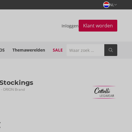
NL
Klant worden
Inloggen
OS
Themawerelden
SALE
 Stockings
- ORION Brand
€