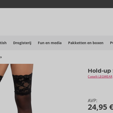
tish
Drogisterij
Fun en media
Pakketten en boxen
P
gs
Hold-up
Cottelli LEGWEAR
AVP:
24,95 