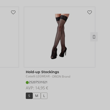
Sus
Hold-up Stockings
Cotte
Cottelli LEGWEAR
- ORION Brand
25
25207531021
AVP:
AVP: 
14,95 €
S/
S
M
L