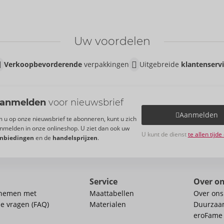
Uw voordelen
Verkoopbevorderende
verpakkingen
Uitgebreide
klantenserv
anmelden
voor nieuwsbrief
Aanmelden
 u op onze nieuwsbrief te abonneren, kunt u zich
nmelden in onze onlineshop. U ziet dan ook uw
U kunt de dienst
te allen tijd
nbiedingen
en de
handelsprijzen
.
Service
Over o
pnemen met
Maattabellen
Over ons
de vragen (FAQ)
Materialen
Duurzaa
eroFame