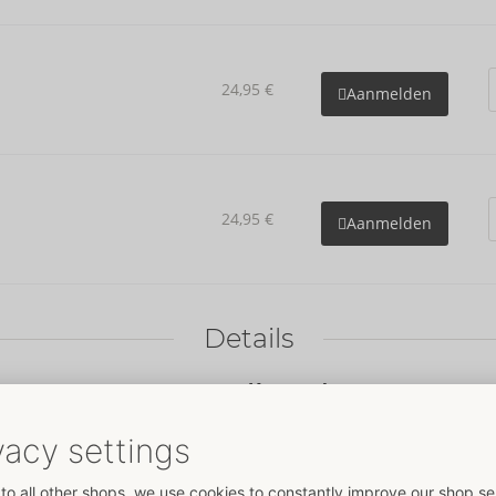
24,95 €
Aanmelden
24,95 €
Aanmelden
Details
Kenmerken
Voor vrouwen
Van/met kant
Gegevens