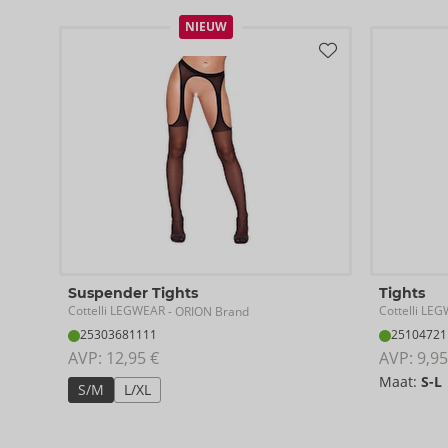
NIEUW
Suspender Tights
Tights
Cottelli LEGWEAR
Cottelli LE
- ORION Brand
25303681111
25104721
AVP: 
12,95 €
AVP: 
9,95
Maat:
S-L
S/M
L/XL