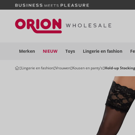
Merken
NIEUW
Toys
Lingerie en
fashion
Fe
Lingerie en fashion
Vrouwen
Kousen en panty’s
Hold-up Stockin