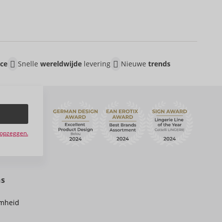
ice
Snelle
wereldwijde
levering
Nieuwe
trends
e opzeggen.
ns
mheid