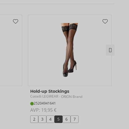
Hold
Hold-up Stockings
Cotte
Cottelli LEGWEAR
- ORION Brand
25
25204941641
AVP:
AVP: 
19,95 €
2
2
3
4
5
6
7