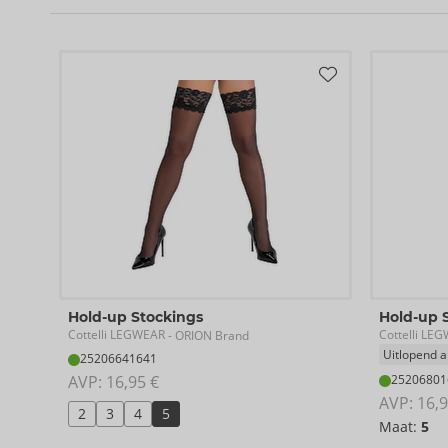
Hold-up Stockings
Hold-up 
Cottelli LEGWEAR
Cottelli LE
- ORION Brand
Uitlopend ar
25206641641
AVP: 
16,95 €
25206801
AVP: 
16,9
2
3
4
5
Maat:
5