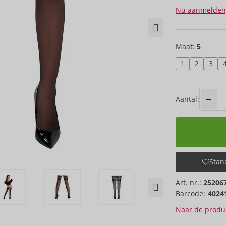
Nu aanmelden
Maat:
5
1
2
3
Aantal:
Stand
Art. nr.:
25206
Barcode:
4024
Naar de produc