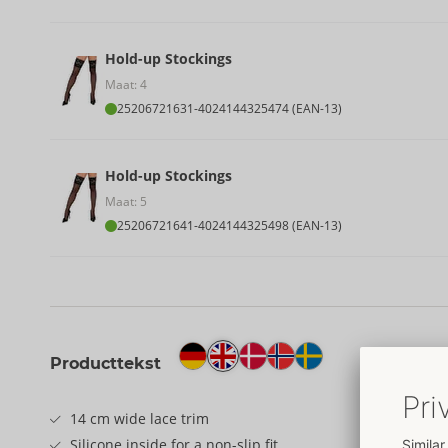
Hold-up Stockings
Maat: 4
25206721631
-
4024144325474 (EAN-13)
Hold-up Stockings
Maat: 5
25206721641
-
4024144325498 (EAN-13)
Producttekst
14 cm wide lace trim
Silicone inside for a non-slip fit