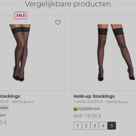
Vergelijkbare producten
SALE
Stockings
Hold-up Stockings
GWEAR
Cottelli LEGWEAR
- ORION Brand
- ORION Brand
tikel
25206991641
641
AVP: 
19,95 €
5 €
1
2
3
4
5