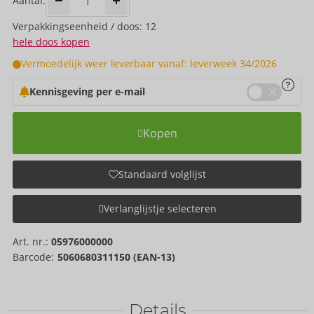
Aantal:
Verpakkings­eenheid / doos: 12
hele doos kopen
Vermoedelijk weer leverbaar vanaf: leverweek 34/2026
Kennisgeving per e-mail
Kopen
Standaard volglijst
Verlanglijstje selecteren
Art. nr.:
05976000000
Barcode:
5060680311150 (EAN-13)
Details