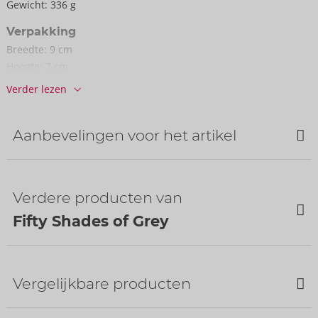
Gewicht:
336 g
Verpakking
Breedte:
9 cm
Hoogte:
7 cm
Lengte:
24 cm
Verder lezen
Informatie
Verpakkings­eenheid / doos:
12
Aanbevelingen voor het artikel
Art. nr.:
05976000000
Barcode:
5060680311150 (EAN-13)
Bestseller
Tariefnummer douane:
90191010
Verdere producten van
Land van herkomst:
CN
Fifty Shades of Grey
Beschikbaarheid
volgende levering:
34/2026
Vergelijkbare producten