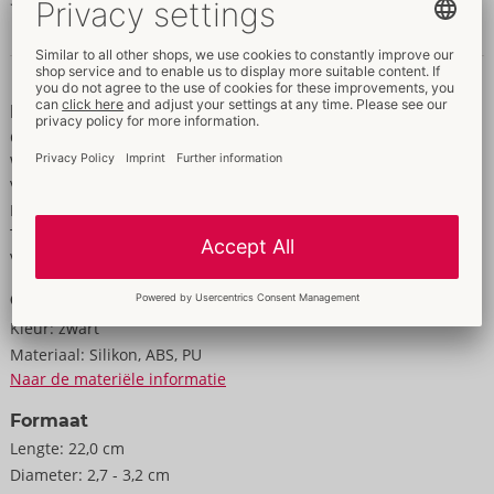
Gegevens en kenmerken
Kenmerken
Oplaadbaar
Waterdicht
Voor vrouwen
Meerdere vibratiestanden
Trilling
Voor vaginaal gebruik
Gegevens
Kleur:
zwart
Materiaal:
Silikon, ABS, PU
Naar de materiële informatie
Formaat
Lengte:
22,0 cm
Diameter:
2,7 - 3,2 cm