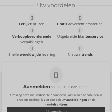
Water-based
Uw voordelen
Just Glide
- ORION Brand
06239110000
AVP:
5,95 €
Eerlijke
prijzen
Gratis
advertentiemateriaal
Dark Blushing Rose
Greedy Girl Duet
Fifty Shades of Grey
Fifty Shades of Grey
Verkoopbevorderende
Uitgebreide
klantenservice
54069430000
54069510000
verpakkingen
AVP:
69,95 €
AVP:
89,95 €
Rechargeable Rabbit
Triple G-Spot Vibrator
Snelle
wereldwijde
levering
Nieuwe
trends
Sweet Smile
Vibe
- ORION Brand
05506710000
Sweet Smile
- ORION Brand
AVP:
79,95 €
05841000000
AVP:
59,95 €
Aanmelden
voor nieuwsbrief
Om u op onze nieuwsbrief te abonneren, kunt u zich aanmelden in
onze onlineshop. U ziet dan ook uw
aanbiedingen
en de
handelsprijzen
.
Aanmelden