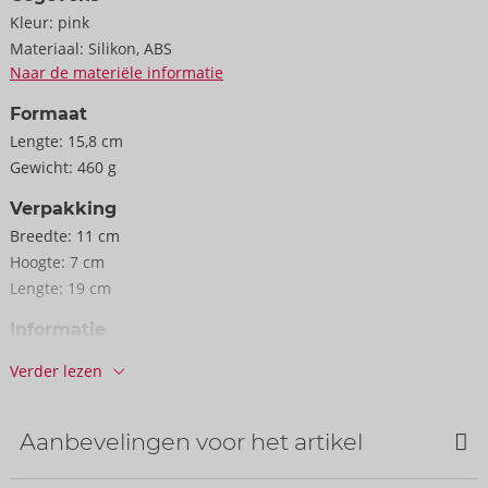
elkaar worden gecombineerd voor een individueel
Kleur:
pink
verwenprogramma - er zijn meer dan 1000 verschillende
Materiaal:
Silikon, ABS
combinaties mogelijk. Zelfs in bad en onder de douche, want de
Naar de materiële informatie
ENHANCE is waterdicht.
Formaat
Lengte:
15,8 cm
Het innovatieve ontwerp met een brede stimulatiekop is perfect
Gewicht:
460 g
voor clitorale/vulva stimulatie en nodigt ook uit om andere
externe genotspunten te verkennen. De plaatsingspositie kan
Verpakking
eenvoudig en intuïtief worden aangepast om optimaal te
Breedte:
11 cm
genieten van de veelzijdige pulsaties en vibraties. Met zijn
Hoogte:
7 cm
zijdezachte siliconen oppervlak glijdt de ENHANCE als bij
Lengte:
19 cm
toverslag over de huid.
Informatie
Verpakkings­eenheid / doos:
12
Oplaadbaar - inclusief USB-oplaadkabel en opbergtasje.
Verder lezen
Art. nr.:
54064630000
Barcode:
4251460630641 (EAN-13)
15,8 cm x 5 cm x 5,2 cm.
Tariefnummer douane:
90191010
Aanbevelingen voor het artikel
Gewicht 148 g.
Land van herkomst:
CN
Siliconen, ABS.