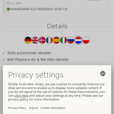
Kleur: pink
54064630000
-
4251460630641 (EAN-13)
Details
Producttekst
Stille pulserende vibrator
Met Pleasure-Air & We-Vibe vibratie
Verwent vulva en clitoris
10 vibratie standen
10 pulsatie standen
10 intensiteiten elk
Functies kunnen afzonderlijk worden geregeld
Meer dan 1.000 stimulatiecombinaties
Eenvoudige bediening
Ergonomisch ontwerp