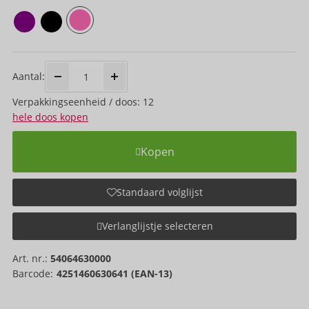
Aantal:
Verpakkings­eenheid / doos: 12
hele doos kopen
Kopen
Standaard volglijst
Verlanglijstje selecteren
Art. nr.:
54064630000
Barcode:
4251460630641 (EAN-13)