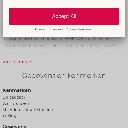
Zijdezachte silicone
Waterdicht
Oplaadbaar - incl. USB-oplaadkabel
2in1 stimulatie met meer dan 1000 verwenstanden!
De ergonomische en handzame ENHANCE van Womanizer
verwent met de nieuwe unieke combinatie van Pleasure Air
technologie en ultrakrachtige We-Vibe vibraties. Pulserende
drukgolven verwennen de clitoris zonder deze aan te raken,
Verder lezen
terwijl de diepe, krachtige vibraties zich verspreiden over de
hele vulva. Het hoogtepunt komt snel en betrouwbaar -
Gegevens en kenmerken
orgasmes voor iedereen!
Kenmerken
De vrijwel geruisloze dubbele motor zorgt voor zeer discreet en
Oplaadbaar
ongestoord genot. De pulserende drukgolven en vibraties
Voor vrouwen
Meerdere vibratiestanden
kunnen eenvoudig met één druk op de knop worden geregeld
Trilling
in 10 verschillende standen en 10 intensiteiten. Beide functies
worden afzonderlijk bediend en kunnen dus gemakkelijk met
Gegevens