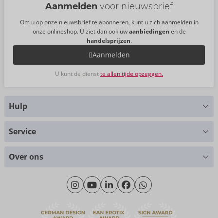
Aanmelden
voor nieuwsbrief
Om u op onze nieuwsbrief te abonneren, kunt u zich aanmelden in
onze onlineshop. U ziet dan ook uw
aanbiedingen
en de
handelsprijzen
.
Aanmelden
U kunt de dienst
te allen tijde opzeggen.
Hulp
Hebt u vragen?
Service
Wij helpen u graag verder
Maattabellen
+49 (0)461-5040-308
Over ons
Materialen
Maandag - Donderdag: 09.00 - 16.00 uur
Over ons
Vrijdag: 09.00 - 15.00 uur
Duurzaamheid
eroFame
Contact opnemen met