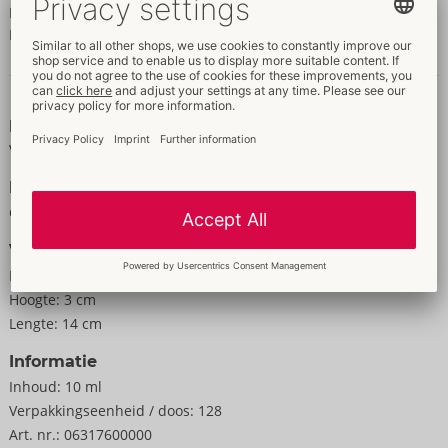
Benzyl Alcohol, Sodium Benzoate, Acmella Oleracea Extract,
Potassium Sorbate, Amninomethyl Propanol, Sucralose
Gegevens en kenmerken
Kenmerken
Voor vrouwen
Formaat
Gewicht:
35 g
Verpakking
Breedte:
6,2 cm
Hoogte:
3 cm
Lengte:
14 cm
Informatie
Inhoud:
10 ml
Verpakkings­eenheid / doos:
128
Art. nr.:
06317600000