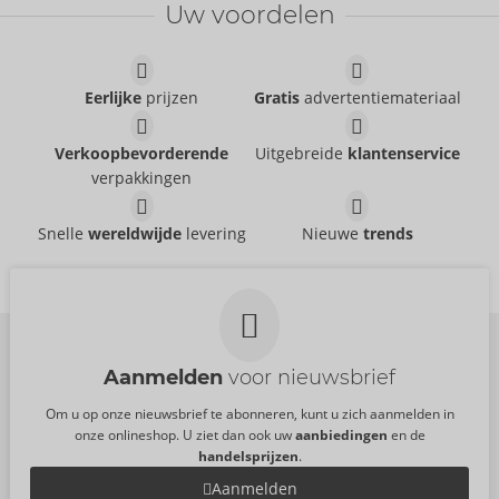
Uw voordelen
Liquid Vibrator
Intense Orgasm 15 ml
Orgie
Orgie
06116460000
06116540000
AVP:
24,95 €
AVP:
27,95 €
Eerlijke
prijzen
Gratis
advertentiemateriaal
Maat:
15 ml
Maat:
15 ml
Liquid Pulse
Piranha
Verkoopbevorderende
Uitgebreide
klantenservice
Orgie
Orgie
verpakkingen
06317440000
06317360000
AVP:
29,95 €
AVP:
24,95 €
Juicy Oral
Electric Fellatio
Snelle
wereldwijde
levering
Nieuwe
trends
Maat:
15 ml
Maat:
15 ml
Orgie
Lipgloss
06317520000
Orgie
AVP:
24,95 €
Uitlopend artikel
Maat:
15 ml
06116620000
AVP:
19,95 €
Maat:
10 ml
Aanmelden
voor nieuwsbrief
Om u op onze nieuwsbrief te abonneren, kunt u zich aanmelden in
onze onlineshop. U ziet dan ook uw
aanbiedingen
en de
handelsprijzen
.
Aanmelden