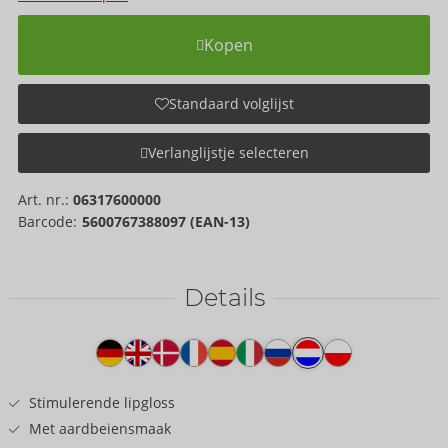
Kopen
Standaard volglijst
Verlanglijstje selecteren
Art. nr.:
06317600000
Barcode:
5600767388097 (EAN-13)
Details
Producttekst
Stimulerende lipgloss
Met aardbeiensmaak