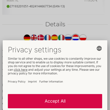
119,00 €
Maat: XL
27193201051
-
4024144667734 (EAN-13)
Details
Producttekst
Uitlopende mini-jurk
Transparant met fijne zwarte glitter
Opstaande kraag met glittersteentjes
Lange trompetmouwen
Elastisch en zacht voor hoog draagcomfort
Edele glinsterende blikvanger!
Exclusief mini-jurkje van Noir in fijne zwarte
glittertransparantie. Zacht en stretchy voor een hoog
draagcomfort. Stijlvol met lange trompetmouwen en een
uitlopende rok. De kleine opstaande kraag is helemaal versierd