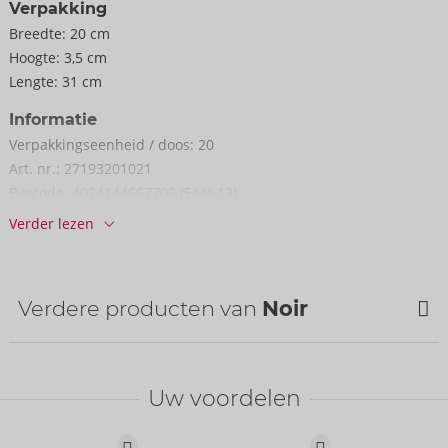
Verpakking
Breedte:
20 cm
Hoogte:
3,5 cm
Lengte:
31 cm
Informatie
Verpakkings­eenheid / doos:
20
Art. nr.:
27193201021
Barcode:
4024144667703 (EAN-13)
Tariefnummer douane:
61044300
Verder lezen
Land van herkomst:
PL
Verdere producten van
Noir
Uw voordelen