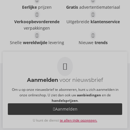
Eerlijke
prijzen
Gratis
advertentiemateriaal
Verkoopbevorderende
Uitgebreide
klantenservice
verpakkingen
Ellipse
Body Kink Royal
Noir
Noir
Snelle
wereldwijde
levering
Nieuwe
trends
26450413021
Uitlopend artikel
AVP:
69,95 €
09192170000
AVP:
0,00 €
Aanmelden
voor nieuwsbrief
Om u op onze nieuwsbrief te abonneren, kunt u zich aanmelden in
onze onlineshop. U ziet dan ook uw
aanbiedingen
en de
handelsprijzen
.
Aanmelden
U kunt de dienst
te allen tijde opzeggen.