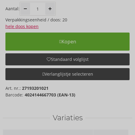
Aantal:
Verpakkings­eenheid / doos: 20
hele doos kopen
Kopen
Standaard volglijst
Verlanglijstje selecteren
Art. nr.:
27193201021
Barcode:
4024144667703 (EAN-13)
Variaties