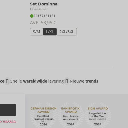
Crot
Set Dominna
Obses
Obsessive
23
22157131131
AVP:
AVP: 
53,95 €
S/
S/M
L/XL
2XL/3XL
ice
Snelle
wereldwijde
levering
Nieuwe
trends
e opzeggen.