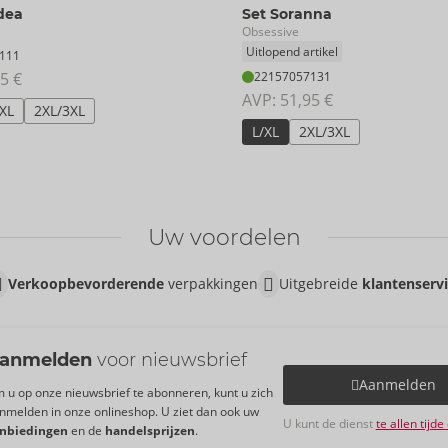
dea
Set Soranna
Obsessive
Uitlopend artikel
111
5 €
22157057131
AVP: 
51,95 €
/XL
2XL/3XL
L/XL
2XL/3XL
Uw voordelen
Verkoopbevorderende
verpakkingen
Uitgebreide
klantenserv
anmelden
voor nieuwsbrief
Aanmelden
 u op onze nieuwsbrief te abonneren, kunt u zich
nmelden in onze onlineshop. U ziet dan ook uw
U kunt de dienst
te allen tijd
nbiedingen
en de
handelsprijzen
.