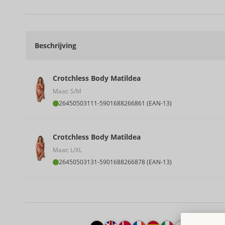
Beschrijving
Crotchless Body Matildea
Maat: S/M
26450503111
-
5901688266861 (EAN-13)
Crotchless Body Matildea
Maat: L/XL
26450503131
-
5901688266878 (EAN-13)