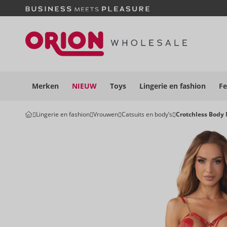
Merken
NIEUW
Toys
Lingerie en
fashion
Fe
Lingerie en fashion
Vrouwen
Catsuits en body’s
Crotchless Body 