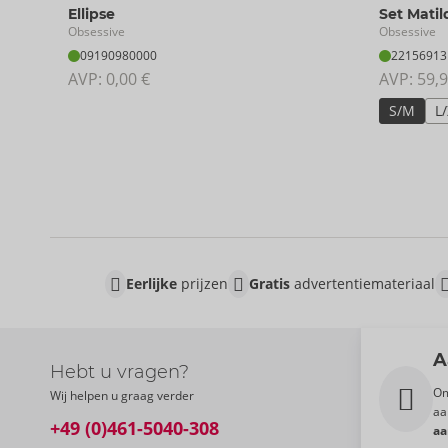
Ellipse
Set Matil
Obsessive
Obsessive
09190980000
22156913
AVP: 
0,00 €
AVP: 
59,9
S/M
L
Eerlijke
prijzen
Gratis
advertentiemateriaal
A
Hebt u vragen?
Om
Wij helpen u graag verder
aa
+49 (0)461-5040-308
aa