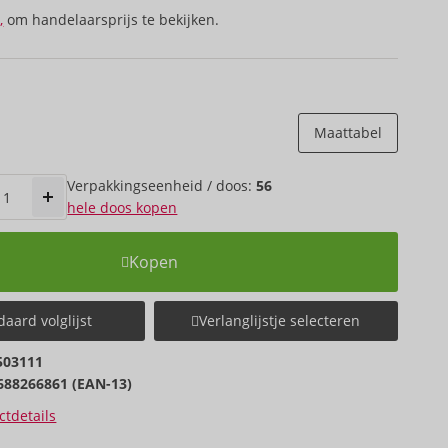
,
om handelaarsprijs te bekijken.
Maattabel
Verpakkings­eenheid / doos:
56
hele doos kopen
Kopen
aard volglijst
Verlanglijstje selecteren
503111
688266861 (EAN-13)
tdetails