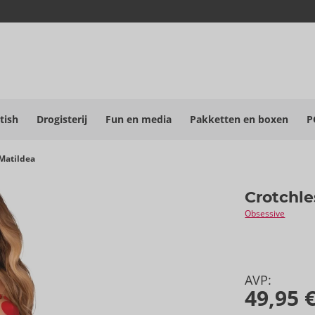
tish
Drogisterij
Fun en media
Pakketten en boxen
P
Matildea
Crotchle
Obsessive
AVP:
49,95 