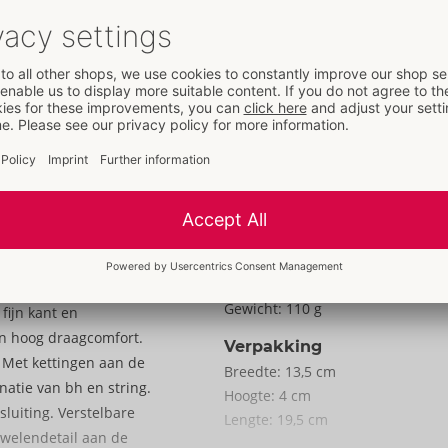
Kenmerken
Voor vrouwen
Met open kruis
Model met open buste
Van/met kant
Gegevens
Kleur:
rood
Materiaal:
90% Polyamid, 10%
Elasthan
Naar de materiële informatie
Formaat
Maat:
S/M
Gewicht:
110 g
fijn kant en
en hoog draagcomfort.
Verpakking
. Met kettingen aan de
Breedte:
13,5 cm
natie van bh en string.
Hoogte:
4 cm
luiting. Verstelbare
Lengte:
19,5 cm
uwelendetail aan de