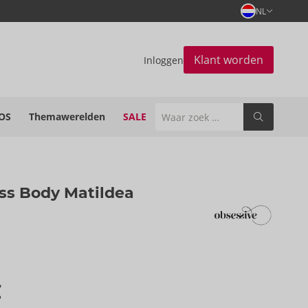
NL
Klant worden
Inloggen
OS
Themawerelden
SALE
ss Body Matildea
€