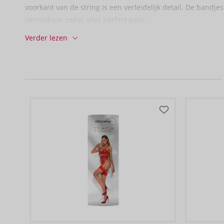
voorkant van de string is een verleidelijk detail. De bandjes
verstelbaar zodat alles perfect past.
Verder lezen
90% polyamide, 10% elastaan.
Geleverd zonder tepelbedekkers.
LET OP - Obsessive heeft een aparte maattabel!