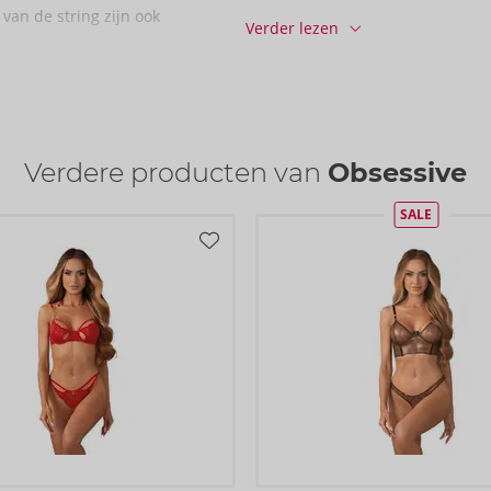
Informatie
 van de string zijn ook
Verder lezen
Verpakkings­eenheid / doos:
56
Art. nr.:
26450503111
Barcode:
5901688266861 (EAN-13
Tariefnummer douane:
61143000
Land van herkomst:
CN
Verdere producten van
Obsessive
SALE