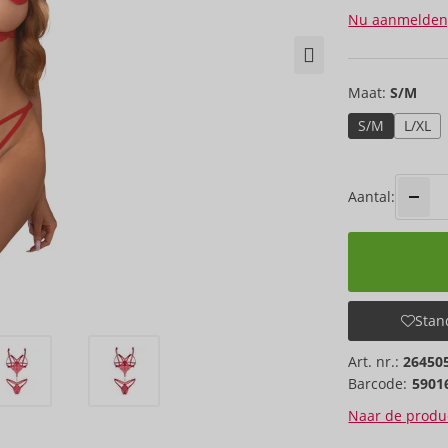
Nu aanmelden
Maat:
S/M
S/M
L/XL
Aantal:
Stand
Art. nr.:
26450
Barcode:
5901
Naar de produc