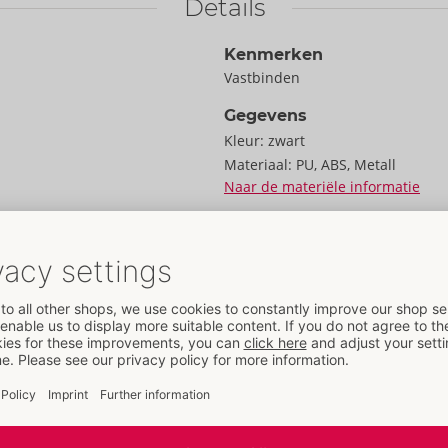
Details
Kenmerken
Vastbinden
Gegevens
Kleur:
zwart
Materiaal:
PU, ABS, Metall
Naar de materiële informatie
Formaat
Gewicht:
1200 g
Verpakking
Breedte:
18,5 cm
Hoogte:
10 cm
Lengte:
28 cm
Informatie
e zwart/rode look kan
Verpakkings­eenheid / doos:
12
lvolle
Art. nr.:
50066510000