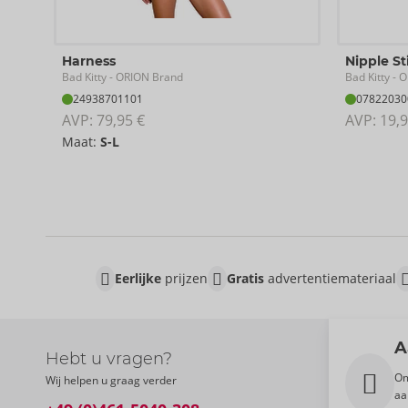
worden uitgevouwen voor een hangende presentatie.
Harness
Nipple St
Bad Kitty
Bad Kitty
- ORION Brand
- O
24938701101
07822030
AVP: 
79,95 €
AVP: 
19,9
Maat:
S-L
Eerlijke
prijzen
Gratis
advertentiemateriaal
A
Hebt u vragen?
Om
Wij helpen u graag verder
aa