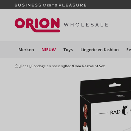
Merken
NIEUW
Toys
Lingerie en
fashion
Fe
Fetisj
Bondage en boeien
Bed/Door Restraint Set