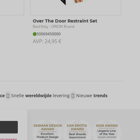
Harn
Over The Door Restraint Set
Bad K
Bad Kitty
- ORION Brand
24
50069450000
AVP:
AVP: 
24,95 €
Maa
ice
Snelle
wereldwijde
levering
Nieuwe
trends
e opzeggen.