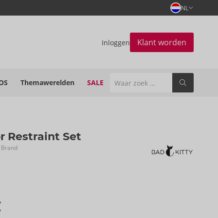
NL
Klant worden
Inloggen
OS
Themawerelden
SALE
 Restraint Set
 Brand
€