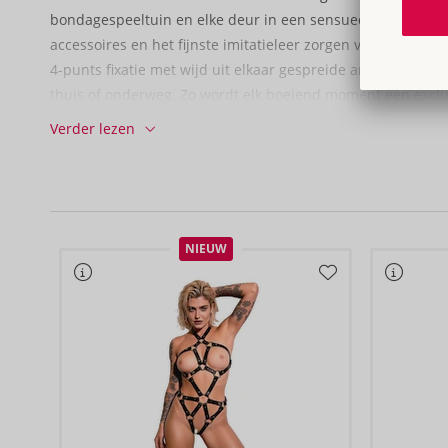
bondagespeeltuin en elke deur in een sensueel Andreaskru
accessoires en het fijnste imitatieleer zorgen voor de juist
4-punts fixatie met wijd uit elkaar gespreide armen en bene
thuis of onderweg. Zo wordt elk boeiend moment een exclu
Verder lezen
Het robuuste, in lengte verstelbare gordelkruis wordt een
hoeken van de matras of deur met de verstelbare eindlussen
met karabijnhaken worden vervolgens aan de ringen van d
zachte, comfortabele boeien voor handen en voeten kunn
maat gemaakt worden met de gespsluitingen.
NIEUW
5-delige set: 1 riemkruis, 2 handboeien, 2 enkelboeien.
Riemkruis 2 x 108-350 cm.
Manchetten elk 5,2 cm breed, 2 x omtrek 13-26 cm, 2 x omt
PU, ABS, metaal.
Productverpakking met 2 presentatievarianten (staand/ha
De nieuwe Bad Kitty verpakking heeft een opvouwbare flap