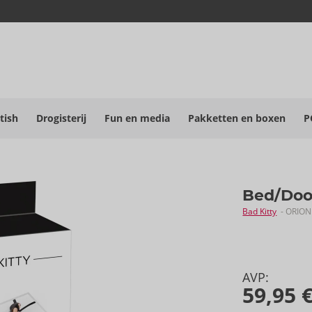
tish
Drogisterij
Fun en media
Pakketten en boxen
P
Bed/Door
Bad Kitty
- ORION
AVP:
59,95 