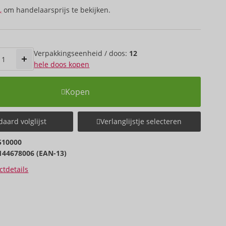
,
om handelaarsprijs te bekijken.
Verpakkings­eenheid / doos:
12
hele doos kopen
Kopen
aard volglijst
Verlanglijstje selecteren
510000
144678006 (EAN-13)
tdetails