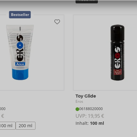
Bestseller
Toy Glide
Eros
000
06188020000
 €
UVP: 
19,95 €
Inhalt:
100 ml
100 ml
200 ml