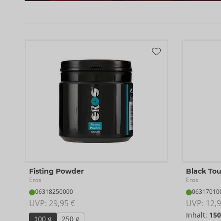
Fisting Powder
Black To
Eros
Eros
06318250000
06317010
UVP: 
29,95 €
UVP: 
12,9
Inhalt:
150
100 g
250 g