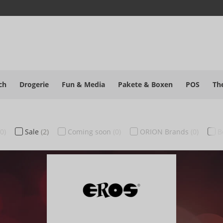
ch
Drogerie
Fun & Media
Pakete
& Boxen
POS
Th
(0)
Sale
(2)
Coming soon
(0)
ORION Brands
(0)
B