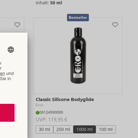
Inhalt:
50 ml
Bestseller
Classic Silicone Bodyglide
Eros
06124990000
UVP: 
119,95 €
500 ml
30 ml
250 ml
1000 ml
100 ml