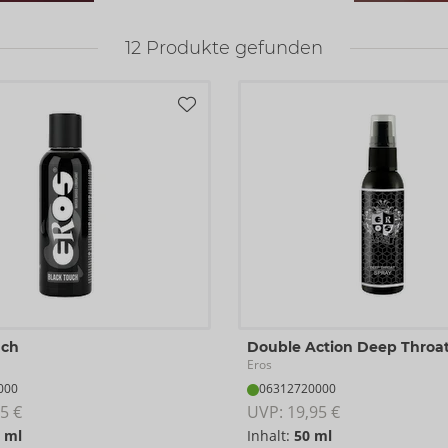
12
Produkte gefunden
uch
Double Action Deep Throat
Eros
000
06312720000
5 €
UVP: 
19,95 €
 ml
Inhalt:
50 ml