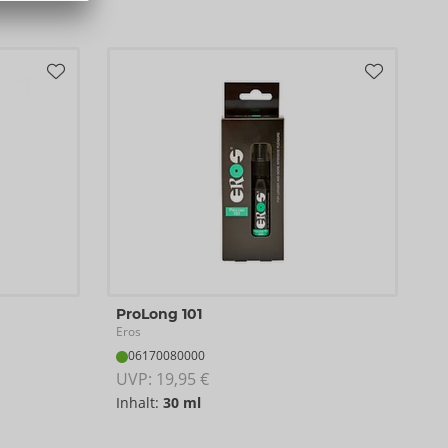
ProLong 101
Eros
06170080000
UVP: 
19,95 €
Inhalt:
30 ml