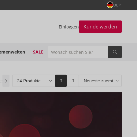
DE
Kunde werden
Einloggen
emenwelten
SALE
estseller
(3)