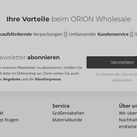
Ihre Vorteile
beim ORION Wholesale
kaufsfördernde
Verpackungen
Umfassender
Kundenservice
ewsletter
abonnieren
Anmelden
 unseren Newsletter zu abonnieren, melden Sie
ch bitte im Onlineshop an. Dann sehen Sie auch
Sie können den Dienst j
re
Angebote
und die
Händlerpreise
.
abbestellen.
Service
Über u
kt
Größentabellen
Wir über
ge Fragen
Materialkunde
Nachhalt
eroFame