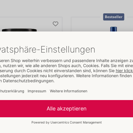
Bestseller
el UltraX
Aqua
Eros
000
06133710000
5 €
UVP: 
49,95 €
500 ml
1000 ml
50 ml
100 ml
250 ml
1000 ml