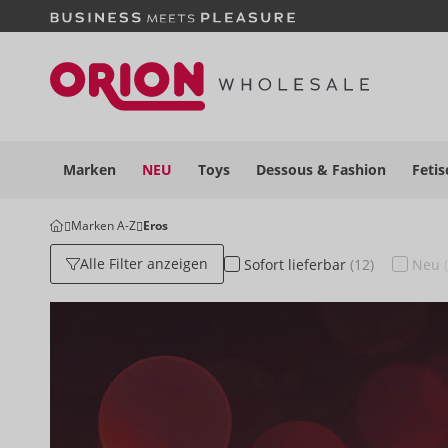
Marken
NEU
Toys
Dessous
& Fashion
Fetis
Marken A-Z
Eros
Alle Filter anzeigen
Sofort
lieferbar
(12)
Neu