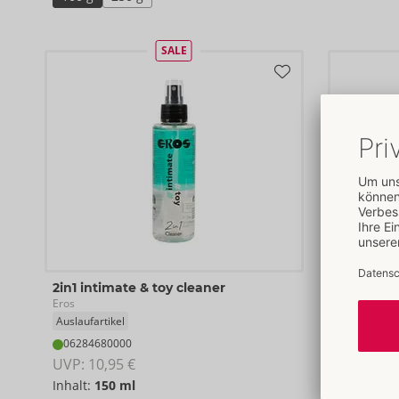
SALE
2in1 intimate & toy cleaner
Fisting G
Eros
Eros
Auslaufartikel
06256390
06284680000
UVP: 
59,9
UVP: 
10,95 €
200 ml
Inhalt:
150 ml