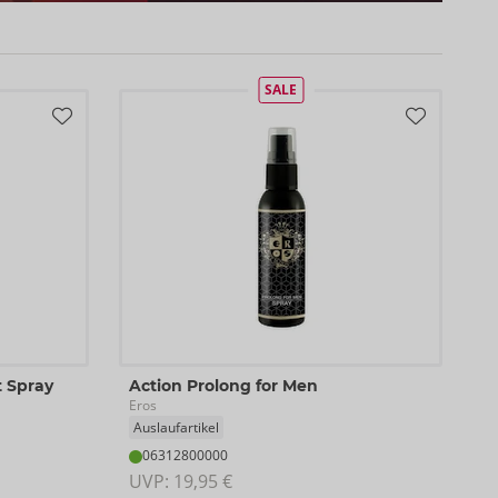
SALE
 Spray
Action Prolong for Men
Eros
Auslaufartikel
06312800000
UVP: 
19,95 €