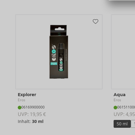
Explorer
Aqua
Eros
Eros
06169900000
06151100
UVP: 
19,95 €
UVP: 
4,95
Inhalt:
30 ml
50 ml