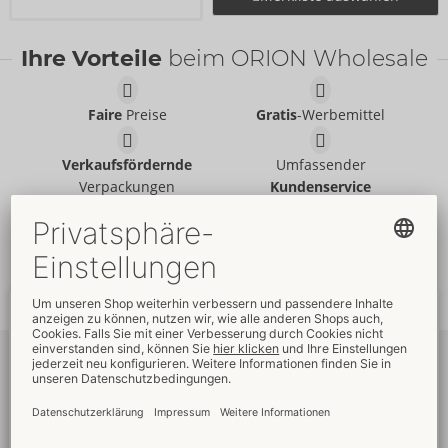
Ihre Vorteile
beim ORION Wholesale
Faire
Preise
Gratis
-Werbemittel
Verkaufsfördernde
Umfassender
Verpackungen
Kundenservice
Schnelle
weltweite
Neue
Trends
Lieferung
Newsletter
abonnieren
Um unseren Newsletter zu abonnieren, melden Sie sich bitte im
Onlineshop an. Dann sehen Sie auch Ihre
Angebote
und die