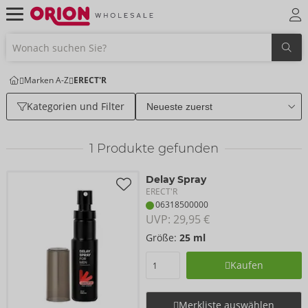
Marken A-Z
ERECT'R
Kategorien und Filter
1
Produkte gefunden
Delay Spray
ERECT'R
06318500000
UVP: 
29,95 €
Größe:
25 ml
Kaufen
Merkliste auswählen