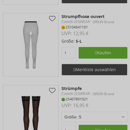
Strumpfhose ouvert
Cottelli LEGWEAR
- ORION Brand
25104641101
UVP: 
12,95 €
Größe:
S-L
Kaufen
Merkliste auswählen
Strümpfe
Cottelli LEGWEAR
- ORION Brand
25407891021
UVP: 
16,95 €