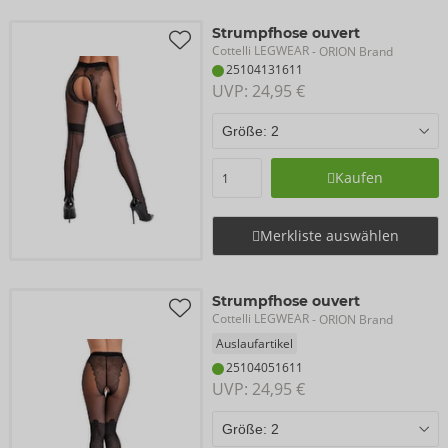
Strumpfhose ouvert
Cottelli LEGWEAR
- ORION Brand
25104131611
UVP: 
24,95 €
Kaufen
Merkliste auswählen
Strumpfhose ouvert
Cottelli LEGWEAR
- ORION Brand
Auslaufartikel
25104051611
UVP: 
24,95 €