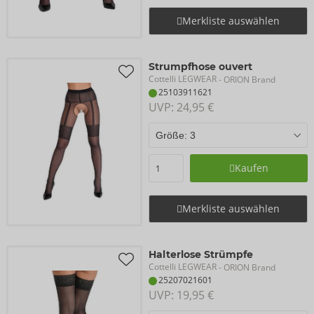
Merkliste auswählen
Strumpfhose ouvert
Cottelli LEGWEAR
- ORION Brand
25103911621
UVP: 
24,95 €
Kaufen
Merkliste auswählen
Halterlose Strümpfe
Cottelli LEGWEAR
- ORION Brand
25207021601
UVP: 
19,95 €