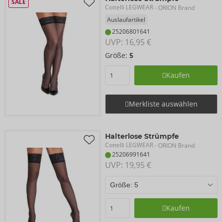
SALE
Cottelli LEGWEAR
- ORION Brand
Auslaufartikel
25206801641
UVP: 
16,95 €
Größe:
5
Kaufen
Merkliste auswählen
Halterlose Strümpfe
Cottelli LEGWEAR
- ORION Brand
25206991641
UVP: 
19,95 €
Kaufen