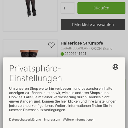
Kaufen
Merkliste auswählen
Halterlose Strümpfe
Cottelli LEGWEAR
- ORION Brand
25206641621
UVP: 
16,95 €
Kaufen
Merkliste auswählen
Halterlose Strümpfe
Cottelli LEGWEAR
- ORION Brand