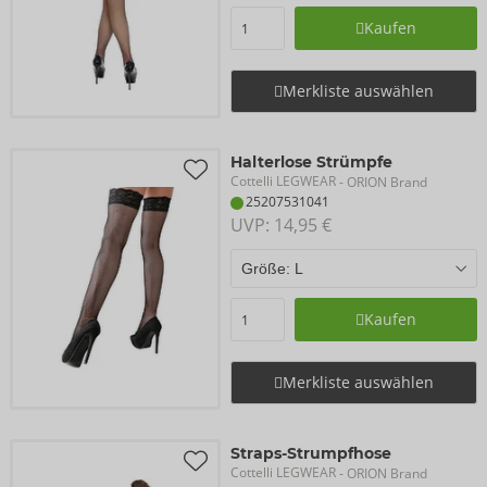
Kaufen
Merkliste auswählen
Halterlose Strümpfe
Cottelli LEGWEAR
- ORION Brand
25207531041
UVP: 
14,95 €
Kaufen
Merkliste auswählen
Straps-Strumpfhose
Cottelli LEGWEAR
- ORION Brand