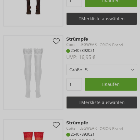
Kaufen
Merkliste auswählen
Strümpfe
Cottelli LEGWEAR
- ORION Brand
25407892021
UVP: 
16,95 €
Kaufen
Merkliste auswählen
Strümpfe
Cottelli LEGWEAR
- ORION Brand
25407893021