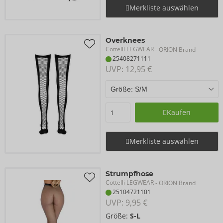
Merkliste auswählen
Overknees
Cottelli LEGWEAR
- ORION Brand
25408271111
UVP: 
12,95 €
Kaufen
Merkliste auswählen
Strumpfhose
Cottelli LEGWEAR
- ORION Brand
25104721101
UVP: 
9,95 €
Größe:
S-L