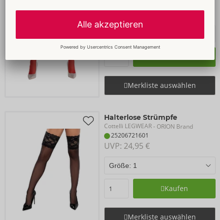
25206643611
UVP: 
16,95 €
Kaufen
Merkliste auswählen
Halterlose Strümpfe
Cottelli LEGWEAR
- ORION Brand
25206721601
UVP: 
24,95 €
Kaufen
Merkliste auswählen