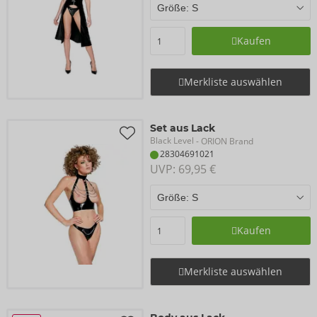
Kaufen
Merkliste auswählen
Set aus Lack
Black Level
- ORION Brand
28304691021
UVP: 
69,95 €
Kaufen
Merkliste auswählen