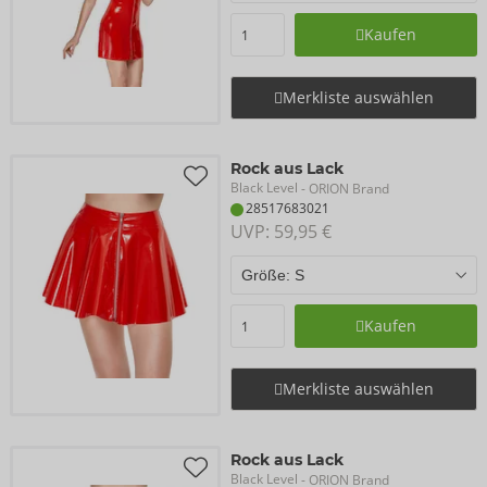
Kaufen
Merkliste auswählen
Rock aus Lack
Black Level
- ORION Brand
28517683021
UVP: 
59,95 €
Kaufen
Merkliste auswählen
Rock aus Lack
Black Level
- ORION Brand