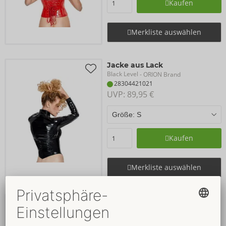
Kaufen
Merkliste auswählen
Jacke aus Lack
Black Level
- ORION Brand
28304421021
UVP: 
89,95 €
Kaufen
Merkliste auswählen
Top aus Lack
Black Level
- ORION Brand
28304773021