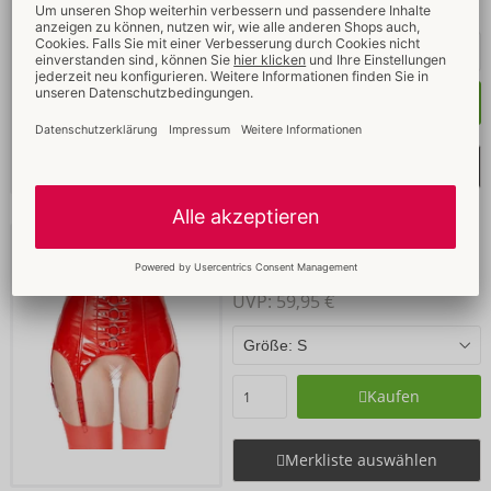
UVP: 
59,95 €
Kaufen
Merkliste auswählen
Strapsgürtel aus Lack
Black Level
- ORION Brand
28701933021
UVP: 
59,95 €
Kaufen
Merkliste auswählen