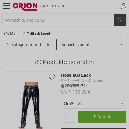
Marken A-Z
Black Level
Kategorien und Filter
89
Produkte gefunden
Hose aus Lack
Black Level
- ORION Brand
28905851701
UVP: 
119,00 €
Kaufen