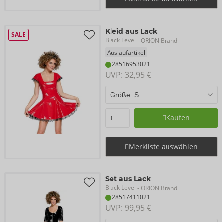
Kleid aus Lack
SALE
Black Level
- ORION Brand
Auslaufartikel
28516953021
UVP: 
32,95 €
Kaufen
Merkliste auswählen
Set aus Lack
Black Level
- ORION Brand
28517411021
UVP: 
99,95 €