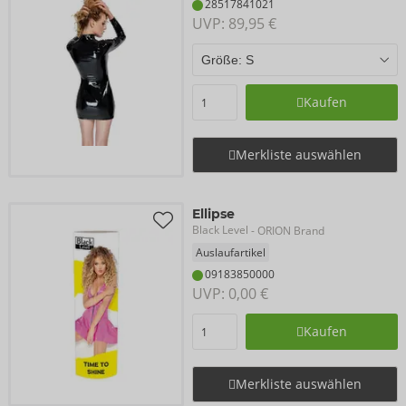
28517841021
UVP: 
89,95 €
Kaufen
Merkliste auswählen
Ellipse
Black Level
- ORION Brand
Auslaufartikel
09183850000
UVP: 
0,00 €
Kaufen
Merkliste auswählen