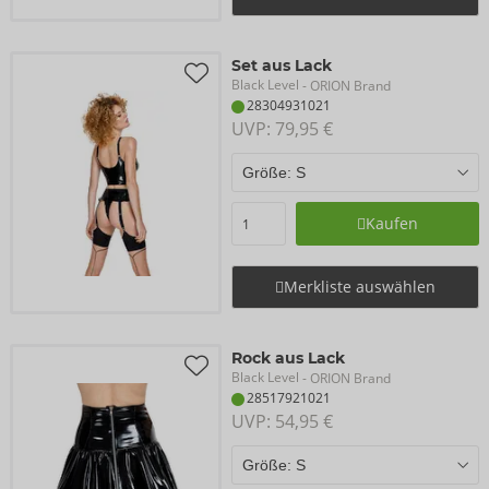
Set aus Lack
Black Level
- ORION Brand
28304931021
UVP: 
79,95 €
Kaufen
Merkliste auswählen
Rock aus Lack
Black Level
- ORION Brand
28517921021
UVP: 
54,95 €