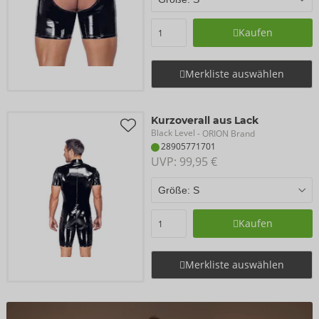
Kaufen
Merkliste auswählen
Kurzoverall aus Lack
Black Level
- ORION Brand
28905771701
UVP: 
99,95 €
Kaufen
Merkliste auswählen