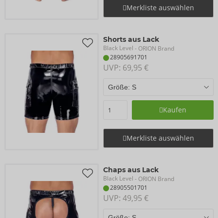
Merkliste auswählen
Shorts aus Lack
Black Level
- ORION Brand
28905691701
UVP: 
69,95 €
Kaufen
Merkliste auswählen
Chaps aus Lack
Black Level
- ORION Brand
28905501701
UVP: 
49,95 €