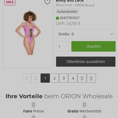
Body aus Lack
SALE
Black Level
- ORION Brand
Auslaufartikel
28407903021
UVP: 
24,95 €
Kaufen
Merkliste auswählen
1
2
3
4
Ihre Vorteile
beim ORION Wholesale
Faire
Preise
Gratis
-Werbemittel