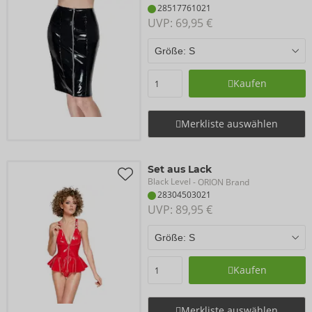
28517761021
UVP: 
69,95 €
Kaufen
Merkliste auswählen
Set aus Lack
Black Level
- ORION Brand
28304503021
UVP: 
89,95 €
Kaufen
Merkliste auswählen