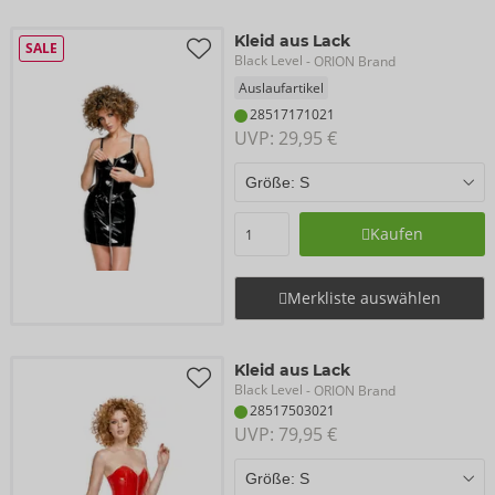
Kleid aus Lack
SALE
Black Level
- ORION Brand
Auslaufartikel
28517171021
UVP: 
29,95 €
Kaufen
Merkliste auswählen
Kleid aus Lack
Black Level
- ORION Brand
28517503021
UVP: 
79,95 €